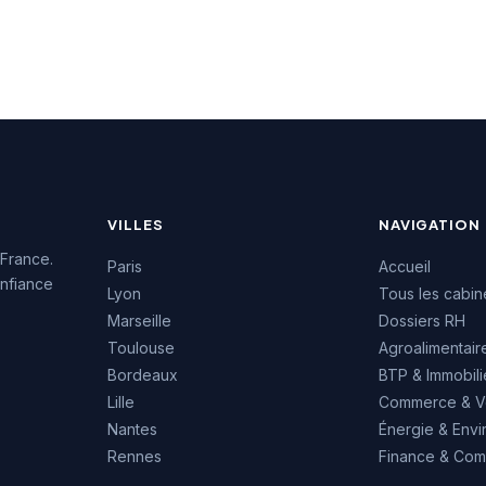
sance approfondie
hé de l'emploi
. Les retours clients
t une notation de
5, témoignant de la
des prestations
s.
VILLES
NAVIGATION
 France.
Paris
Accueil
nfiance
Lyon
Tous les cabin
Marseille
Dossiers RH
Toulouse
Agroalimentair
Bordeaux
BTP & Immobili
Lille
Commerce & V
Nantes
Énergie & Env
Rennes
Finance & Comp