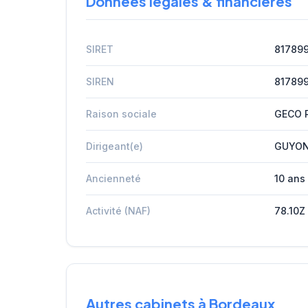
Données légales & financières
SIRET
81789
SIREN
81789
Raison sociale
GECO 
Dirigeant(e)
GUYO
Ancienneté
10 ans
Activité (NAF)
78.10Z
Autres cabinets à Bordeaux