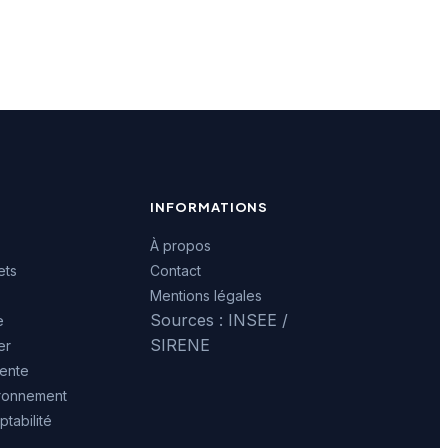
INFORMATIONS
À propos
ets
Contact
Mentions légales
Sources : INSEE /
e
SIRENE
er
ente
ironnement
tabilité