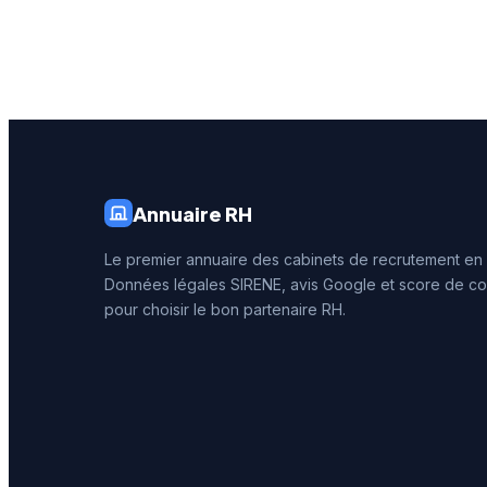
services de recrutement aux
connais
entreprises locales.
du marc
aquitain
affichen
4,4 sur 
qualité 
délivrée
Annuaire RH
Le premier annuaire des cabinets de recrutement en
Données légales SIRENE, avis Google et score de co
pour choisir le bon partenaire RH.