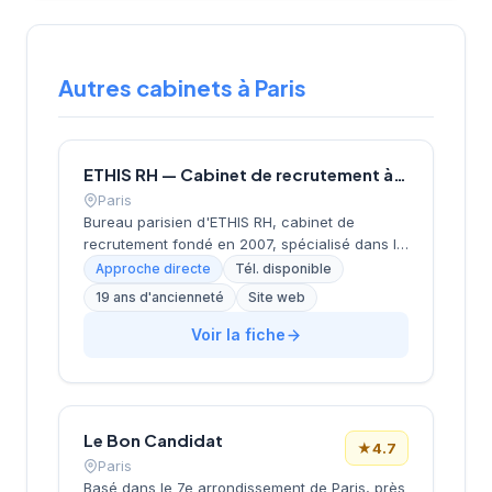
Autres cabinets à Paris
ETHIS RH — Cabinet de recrutement à Paris
Paris
Bureau parisien d'ETHIS RH, cabinet de
recrutement fondé en 2007, spécialisé dans le
conseil en ressources humaines, le
Approche directe
Tél. disponible
recrutement de cadres et dirigeants, le
19 ans d'ancienneté
Site web
coaching et l'outplacement. Situé au 16 rue de
Monceau dans le 8e arrondissement de Paris,
Voir la fiche
à proximité du Parc Monceau, l'équipe
accompagne les entreprises franciliennes
dans leurs recherches de talents avec une
approche personnalisée.
Le Bon Candidat
★
4.7
Paris
Basé dans le 7e arrondissement de Paris, près