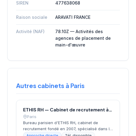
SIREN
477638068
Raison sociale
ARAVATI FRANCE
Activité (NAF)
78.10Z — Activités des
agences de placement de
main-d'œuvre
Autres cabinets à Paris
ETHIS RH — Cabinet de recrutement à Paris
Paris
Bureau parisien d'ETHIS RH, cabinet de
recrutement fondé en 2007, spécialisé dans le
conseil en ressources humaines, le
Approche directe
Tél. disponible