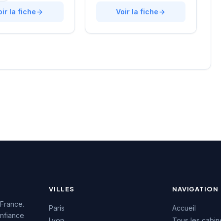
gne les entreprises
rue de Clichy dans le
urs recrutements
oir la fiche
quartier Opéra-Grands
Voir la fiche
e approche
Boulevards, la structure
lisée. La structure
développe une expertise
une excellente
particulière sur les profils
on auprès de sa
techniques et commerciaux
e, témoignée par une
des secteurs innovants.
4.7/5 sur plus de
L'équipe intervient tant sur
 Google. Cette
des recrutements
issance client
permanents que sur des
la qualité de ses
missions de conseil en
ons de conseil en
ressources humaines. La
ment.
notation maximale de 5/5
sur Google témoigne de la
satisfaction des clients
accompagnés.
VILLES
NAVIGATION
 France.
Paris
Accueil
nfiance
Lyon
Tous les cabin