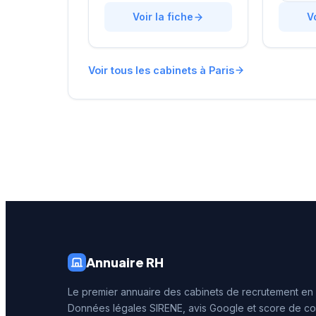
rue de Monceau dans le 8e
accompa
arrondissement de Paris, à
Voir la fiche
dans le
V
proximité du Parc Monceau,
avec un
l'équipe accompagne les
personna
entreprises franciliennes
affiche 
Voir tous les cabinets à Paris
dans leurs recherches de
réputati
talents avec une approche
clientèl
personnalisée.
note de 
250 avis
reconna
illustre 
prestati
recrute
Annuaire RH
Le premier annuaire des cabinets de recrutement en
Données légales SIRENE, avis Google et score de co