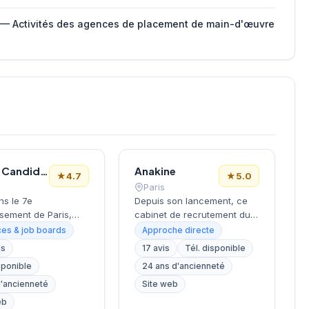
 — Activités des agences de placement de main-d'œuvre
Le Bon Candidat
Anakine
★
4.7
★
5.0
Paris
ns le 7e
Depuis son lancement, ce
sement de Paris,
cabinet de recrutement du
la Tour Eiffel et des
9e arrondissement
es & job boards
Approche directe
s, ce cabinet de
accompagne les entreprises
is
17 avis
Tél. disponible
ment bénéficie d'une
dans leurs recherches de
sponible
24 ans d'ancienneté
tion prestigieuse au
talents, avec une approche
la capitale. Installé
centrée sur les métiers du
d'ancienneté
Site web
ellechasse, il
digital et de la tech. Basée
eb