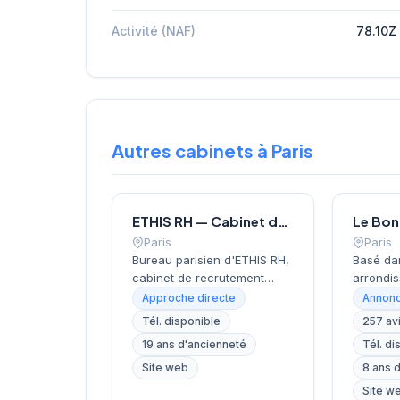
Activité (NAF)
78.10Z
Autres cabinets à Paris
ETHIS RH — Cabinet de recrutement à Paris
Paris
Paris
Bureau parisien d'ETHIS RH,
Basé da
cabinet de recrutement
arrondis
fondé en 2007, spécialisé
près de 
Approche directe
Annonc
dans le conseil en
Invalide
Tél. disponible
257 av
ressources humaines, le
recrute
19 ans d'ancienneté
Tél. di
recrutement de cadres et
localisa
dirigeants, le coaching et
cœur de 
Site web
8 ans 
l'outplacement. Situé au 16
rue de B
Site w