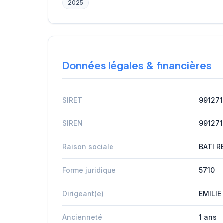
2025
Données légales & financières
SIRET
99127
SIREN
99127
Raison sociale
BATI 
Forme juridique
5710
Dirigeant(e)
EMILIE
Ancienneté
1 ans