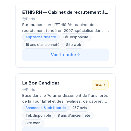
ETHIS RH — Cabinet de recrutement à Paris
Paris
Bureau parisien d'ETHIS RH, cabinet de
recrutement fondé en 2007, spécialisé dans le
conseil en ressources humaines, le
Approche directe
Tél. disponible
recrutement de cadres et dirigeants, le
19 ans d'ancienneté
Site web
coaching et l'outplacement. Situé au 16 rue de
Monceau dans le 8e arrondissement de Paris,
Voir la fiche
à proximité du Parc Monceau, l'équipe
accompagne les entreprises franciliennes
dans leurs recherches de talents avec une
approche personnalisée.
Le Bon Candidat
★
4.7
Paris
Basé dans le 7e arrondissement de Paris, près
de la Tour Eiffel et des Invalides, ce cabinet de
recrutement bénéficie d'une localisation
Annonces & job boards
257 avis
prestigieuse au cœur de la capitale. Installé
Tél. disponible
8 ans d'ancienneté
rue de Bellechasse, il accompagne les
Site web
entreprises dans leurs recrutements avec une
approche personnalisée. La structure affiche