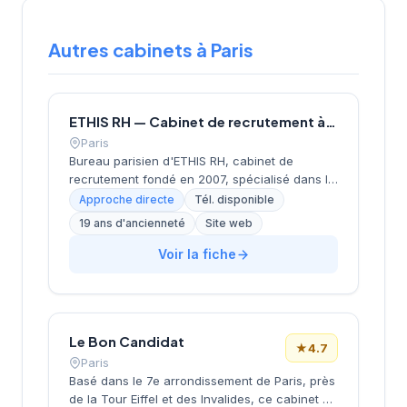
Autres cabinets à Paris
ETHIS RH — Cabinet de recrutement à Paris
Paris
Bureau parisien d'ETHIS RH, cabinet de
recrutement fondé en 2007, spécialisé dans le
conseil en ressources humaines, le
Approche directe
Tél. disponible
recrutement de cadres et dirigeants, le
19 ans d'ancienneté
Site web
coaching et l'outplacement. Situé au 16 rue de
Monceau dans le 8e arrondissement de Paris,
Voir la fiche
à proximité du Parc Monceau, l'équipe
accompagne les entreprises franciliennes
dans leurs recherches de talents avec une
approche personnalisée.
Le Bon Candidat
★
4.7
Paris
Basé dans le 7e arrondissement de Paris, près
de la Tour Eiffel et des Invalides, ce cabinet de