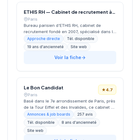
ETHIS RH — Cabinet de recrutement à Paris
Paris
Bureau parisien d'ETHIS RH, cabinet de
recrutement fondé en 2007, spécialisé dans le
conseil en ressources humaines, le
Approche directe
Tél. disponible
recrutement de cadres et dirigeants, le
19 ans d'ancienneté
Site web
coaching et l'outplacement. Situé au 16 rue de
Monceau dans le 8e arrondissement de Paris,
Voir la fiche
à proximité du Parc Monceau, l'équipe
accompagne les entreprises franciliennes
dans leurs recherches de talents avec une
approche personnalisée.
Le Bon Candidat
★
4.7
Paris
Basé dans le 7e arrondissement de Paris, près
de la Tour Eiffel et des Invalides, ce cabinet de
recrutement bénéficie d'une localisation
Annonces & job boards
257 avis
prestigieuse au cœur de la capitale. Installé
Tél. disponible
8 ans d'ancienneté
rue de Bellechasse, il accompagne les
Site web
entreprises dans leurs recrutements avec une
approche personnalisée. La structure affiche