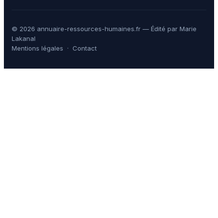
© 2026 annuaire-ressources-humaines.fr — Édité par Marie
Lakanal
Mentions légales
·
Contact