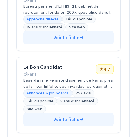
Bureau parisien d'ETHIS RH, cabinet de
recrutement fondé en 2007, spécialisé dans le
conseil en ressources humaines, le
Approche directe
Tél. disponible
recrutement de cadres et dirigeants, le
19 ans d'ancienneté
Site web
coaching et l'outplacement. Situé au 16 rue de
Monceau dans le 8e arrondissement de Paris,
Voir la fiche
à proximité du Parc Monceau, l'équipe
accompagne les entreprises franciliennes
dans leurs recherches de talents avec une
approche personnalisée.
Le Bon Candidat
★
4.7
Paris
Basé dans le 7e arrondissement de Paris, près
de la Tour Eiffel et des Invalides, ce cabinet de
recrutement bénéficie d'une localisation
Annonces & job boards
257 avis
prestigieuse au cœur de la capitale. Installé
Tél. disponible
8 ans d'ancienneté
rue de Bellechasse, il accompagne les
Site web
entreprises dans leurs recrutements avec une
approche personnalisée. La structure affiche
Voir la fiche
une excellente réputation auprès de sa
clientèle, témoignée par une note de 4.7/5 sur
plus de 250 avis Google. Cette