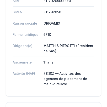
SIRET
81179205000031
SIREN
811792050
Raison sociale
ORIGAMIX
Forme juridique
5710
Dirigeant(e)
MATTHIS PIEROTTI (Président
de SAS)
Ancienneté
11 ans
Activité (NAF)
78.10Z — Activités des
agences de placement de
main-d'œuvre