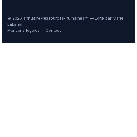
© 2026 annuaire-ressources-humaines.fr — Édité par Marie
Lakanal
Mentions légales
·
Contact