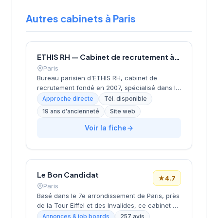
Autres cabinets à Paris
ETHIS RH — Cabinet de recrutement à Paris
Paris
Bureau parisien d'ETHIS RH, cabinet de
recrutement fondé en 2007, spécialisé dans le
conseil en ressources humaines, le
Approche directe
Tél. disponible
recrutement de cadres et dirigeants, le
19 ans d'ancienneté
Site web
coaching et l'outplacement. Situé au 16 rue de
Monceau dans le 8e arrondissement de Paris,
Voir la fiche
à proximité du Parc Monceau, l'équipe
accompagne les entreprises franciliennes
dans leurs recherches de talents avec une
approche personnalisée.
Le Bon Candidat
★
4.7
Paris
Basé dans le 7e arrondissement de Paris, près
de la Tour Eiffel et des Invalides, ce cabinet de
recrutement bénéficie d'une localisation
Annonces & job boards
257 avis