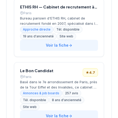
ETHIS RH — Cabinet de recrutement à Paris
Paris
Bureau parisien d'ETHIS RH, cabinet de
recrutement fondé en 2007, spécialisé dans le
conseil en ressources humaines, le
Approche directe
Tél. disponible
recrutement de cadres et dirigeants, le
19 ans d'ancienneté
Site web
coaching et l'outplacement. Situé au 16 rue de
Monceau dans le 8e arrondissement de Paris,
Voir la fiche
à proximité du Parc Monceau, l'équipe
accompagne les entreprises franciliennes
dans leurs recherches de talents avec une
approche personnalisée.
Le Bon Candidat
★
4.7
Paris
Basé dans le 7e arrondissement de Paris, près
de la Tour Eiffel et des Invalides, ce cabinet de
recrutement bénéficie d'une localisation
Annonces & job boards
257 avis
prestigieuse au cœur de la capitale. Installé
Tél. disponible
8 ans d'ancienneté
rue de Bellechasse, il accompagne les
Site web
entreprises dans leurs recrutements avec une
approche personnalisée. La structure affiche
Voir la fiche