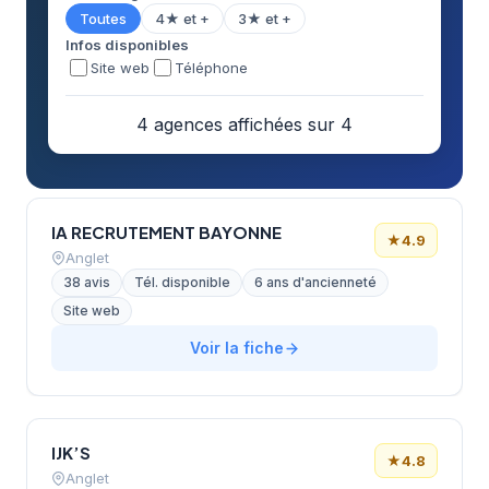
Toutes
4★ et +
3★ et +
Infos disponibles
Site web
Téléphone
4 agences affichées sur 4
IA RECRUTEMENT BAYONNE
★
4.9
Anglet
38 avis
Tél. disponible
6 ans d'ancienneté
Site web
Voir la fiche
IJK’S
★
4.8
Anglet