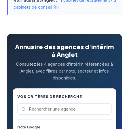
Voir aussi à Anglet :
1
cabinet de recrutement
·
3
cabinets de conseil RH
Annuaire des agences d'intérim
à Anglet
Consultez les 4 agences d'intérim référencées à
Anglet, avec filtres par note, secteur et infos
disponibles.
VOS CRITÈRES DE RECHERCHE
Note Google