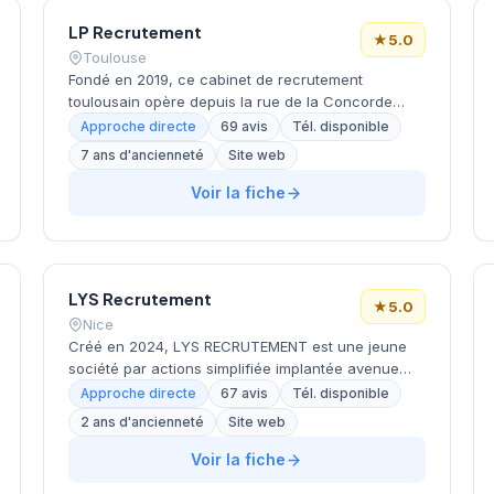
facilite les échanges avec ses clients du secteur
tertiaire.
LP Recrutement
★
5.0
Toulouse
Fondé en 2019, ce cabinet de recrutement
toulousain opère depuis la rue de la Concorde
sous la direction de Laurent Pouymayou. La
Approche directe
69 avis
Tél. disponible
structure, constituée sous forme de SAS, emploie 1
7 ans d'ancienneté
Site web
à 2 salariés et s'est forgé une solide réputation
avec une note Google parfaite de 5/5 basée sur
Voir la fiche
69 avis clients. Malgré ses 5 années d'existence,
LP Recrutement a su développer une expertise
reconnue dans le secteur du recrutement sur la
région toulousaine.
LYS Recrutement
★
5.0
Nice
Créé en 2024, LYS RECRUTEMENT est une jeune
société par actions simplifiée implantée avenue
Sainte-Marguerite à Nice. Dirigé par Clément Duflot
Approche directe
67 avis
Tél. disponible
en qualité de président, ce cabinet niçois s'appuie
2 ans d'ancienneté
Site web
sur une approche moderne du recrutement pour
accompagner ses clients. La structure bénéficie
Voir la fiche
d'une excellente réputation numérique avec une