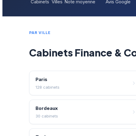
Cabinets
Villes
Note moyenne
Avis Google
PAR VILLE
Cabinets Finance & Co
Paris
128 cabinets
Bordeaux
30 cabinets