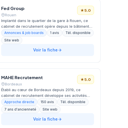
Fed Group
★
5.0
Rouen
Implanté dans le quartier de la gare à Rouen, ce
cabinet de recrutement opère depuis le bâtiment
Le 105 bis, allée François Mitterrand. La structure
Annonces & job boards
1 avis
Tél. disponible
fait partie du réseau Fed Group et se concentre
Site web
sur les métiers de la finance et de la comptabilité.
L'équipe accompagne les entreprises normandes
Voir la fiche
dans leurs recrutements de profils spécialisés, du
junior au cadre expérimenté. Cette antenne
rouennaise bénéficie de l'expertise et du réseau
national du groupe Fed Finance.
MAHE Recrutement
★
5.0
Bordeaux
Établi au cœur de Bordeaux depuis 2019, ce
cabinet de recrutement développe ses activités
dans le secteur de l'accompagnement en
Approche directe
150 avis
Tél. disponible
ressources humaines. MARION CARLES dirige cette
7 ans d'ancienneté
Site web
SARL qui s'appuie sur une approche personnalisée
du placement professionnel. La structure affiche
Voir la fiche
une excellente réputation client avec une note