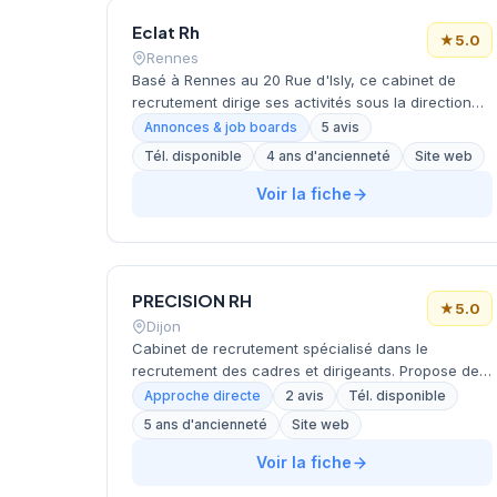
Eclat Rh
★
5.0
Rennes
Basé à Rennes au 20 Rue d'Isly, ce cabinet de
recrutement dirige ses activités sous la direction
de LIMERY. La structure fonctionne exclusivement
Annonces & job boards
5 avis
sur rendez-vous, privilégiant un accompagnement
Tél. disponible
4 ans d'ancienneté
Site web
personnalisé de ses clients et candidats.
L'entreprise affiche une notation Google parfaite
Voir la fiche
de 5/5 étoiles basée sur 5 avis clients. Cette
approche sélective et la satisfaction client
témoignent d'un positionnement axé sur la qualité
de service.
PRECISION RH
★
5.0
Dijon
Cabinet de recrutement spécialisé dans le
recrutement des cadres et dirigeants. Propose des
services de conseil, audit, recrutement, évaluation
Approche directe
2 avis
Tél. disponible
des soft skills, accompagnement à l'intégration et
5 ans d'ancienneté
Site web
montée en compétences. Basé à Dijon avec une
approche de chasse de tête. Très bonne notation
Voir la fiche
(5.0/5 sur Google).