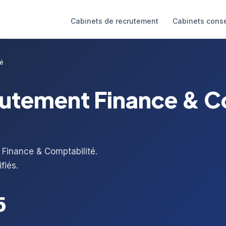
Cabinets de recrutement
Cabinets conse
té
rutement Finance & C
 Finance & Comptabilité.
fiés.
5