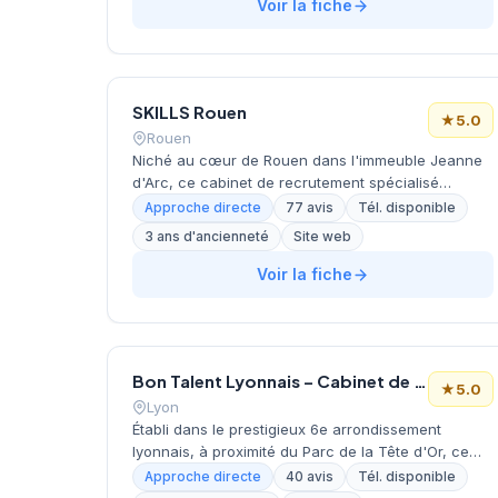
avec une approche personnalisée de la recherche
Voir la fiche
de talents. Avec plus de 15 années d'expérience
sur le marché local, Cadravenir affiche une
excellente réputation auprès de sa clientèle,
reflétée par ses 54 avis clients unanimement
SKILLS Rouen
positifs.
★
5.0
Rouen
Niché au cœur de Rouen dans l'immeuble Jeanne
d'Arc, ce cabinet de recrutement spécialisé
développe ses activités de conseil en ressources
Approche directe
77 avis
Tél. disponible
humaines sur le marché normand. L'équipe
3 ans d'ancienneté
Site web
intervient sur différents secteurs d'activité pour
accompagner les entreprises locales et régionales
Voir la fiche
dans leurs recrutements. La structure bénéficie
d'une excellente réputation client, attestée par une
note maximale de 5/5 sur Google avec 77 avis
positifs. Cette reconnaissance témoigne de la
Bon Talent Lyonnais – Cabinet de Conseil en Recrutement Spécialisé
qualité du service et de l'approche personnalisée
★
5.0
développée sur le territoire rouennais.
Lyon
Établi dans le prestigieux 6e arrondissement
lyonnais, à proximité du Parc de la Tête d'Or, ce
cabinet de recrutement développe ses activités
Approche directe
40 avis
Tél. disponible
sous la direction de David de Beublain. La structure