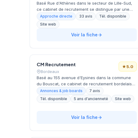
Basé Rue d'Athènes dans le secteur de Lille-Sud,
ce cabinet de recrutement se distingue par une
approche personnalisée du placement
Approche directe
33 avis
Tél. disponible
professionnel. La structure développe une
Site web
expertise particulière dans l'accompagnement des
candidats et des entreprises locales, avec un
Voir la fiche
focus sur l'adéquation entre profils et besoins
organisationnels. L'excellente notation client
témoigne de la qualité de service délivrée et de la
satisfaction des parties prenantes.
CM Recrutement
★
5.0
Bordeaux
Basé au 155 avenue d'Eysines dans la commune
du Bouscat, ce cabinet de recrutement bordelais
opère sous la direction de Martinez (Peressin). La
Annonces & job boards
7 avis
structure bénéficie d'une notation maximale de 5
Tél. disponible
5 ans d'ancienneté
Site web
étoiles sur Google, reflétant la satisfaction de sa
clientèle locale. Son positionnement géographique
stratégique en périphérie nord de Bordeaux lui
Voir la fiche
permet de couvrir efficacement la métropole
bordelaise.