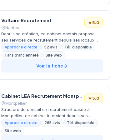
maximale de 5/5 basée sur 148 évaluations Google.
Avec 7 années d'expérience dans le tissu
économique bordelais, l'entreprise a su construire
Voltaire Recrutement
une relation de confiance durable avec ses
★
5.0
partenaires.
Nantes
Depuis sa création, ce cabinet nantais propose
ses services de recrutement depuis ses locaux
situés rue Paul Painlevé. Dirigée par De Rolland, la
Approche directe
52 avis
Tél. disponible
structure accompagne les entreprises dans leurs
1 ans d'ancienneté
Site web
recherches de candidats sur le marché local et
régional. L'équipe développe une approche
Voir la fiche
personnalisée pour chaque mission de
recrutement confiée. Sa réputation client se traduit
par une notation maximale de 5 étoiles sur 52 avis
Google.
Cabinet LEA Recrutement Montpellier Comptabilité IT Juridique
★
5.0
Montpellier
Structure de conseil en recrutement basée à
Montpellier, ce cabinet intervient depuis ses
bureaux situés avenue Henri Becquerel dans le
Approche directe
265 avis
Tél. disponible
secteur technologique de la ville. L'équipe
Site web
accompagne les entreprises locales et régionales