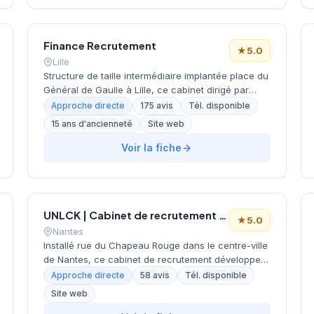
note de 5/5 sur Google basée sur 67 avis clients.
Malgré ses deux années d'existence, le cabinet a
su rapidement établir sa crédibilité sur le marché
Finance Recrutement
azuréen.
★
5.0
Lille
Structure de taille intermédiaire implantée place du
Général de Gaulle à Lille, ce cabinet dirigé par
AYACHE développe une expertise reconnue dans
Approche directe
175 avis
Tél. disponible
le recrutement de profils financiers. L'agence
15 ans d'ancienneté
Site web
bénéficie d'une excellente réputation avec une
note Google de 5/5 basée sur 175 avis clients.
Voir la fiche
Spécialisée dans les métiers de la finance, elle
accompagne les entreprises régionales dans leurs
recherches de cadres et dirigeants du secteur. Sa
localisation stratégique au cœur de la métropole
UNLCK | Cabinet de recrutement Tech et Sales
lilloise lui permet de rayonner efficacement sur
★
5.0
l'ensemble de la région Hauts-de-France.
Nantes
Installé rue du Chapeau Rouge dans le centre-ville
de Nantes, ce cabinet de recrutement développe
ses activités de conseil en ressources humaines.
Approche directe
58 avis
Tél. disponible
La structure accompagne les entreprises locales
Site web
et régionales dans leurs recherches de profils