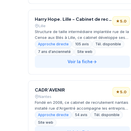
Harry Hope. Lille – Cabinet de recrutement
★
5.0
Lille
Structure de taille intermédiaire implantée rue de la
Cense aux Blés à Lille, ce cabinet développe ses
activités de recrutement sous la direction de M.
Approche directe
105 avis
Tél. disponible
Puzin. L'établissement lillois bénéficie d'une
7 ans d'ancienneté
Site web
notation maximale de 5 étoiles sur Google,
reflétant la satisfaction de sa clientèle locale avec
Voir la fiche
plus de 105 avis collectés. Cette filiale s'appuie sur
le réseau national Harry Hope pour proposer ses
services de placement et conseil en recrutement
aux entreprises de la métropole lilloise.
CADR’AVENIR
★
5.0
Nantes
Fondé en 2008, ce cabinet de recrutement nantais
installé rue d'Argentré accompagne les entreprises
dans leurs recrutements de cadres et profils
Approche directe
54 avis
Tél. disponible
spécialisés. La structure intervient sur des postes à
Site web
responsabilités dans différents secteurs d'activité,