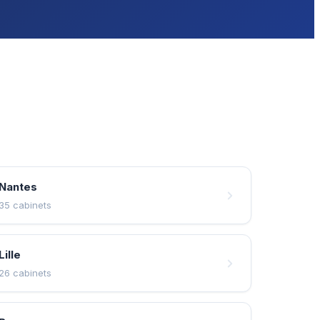
Nantes
35 cabinets
Lille
26 cabinets