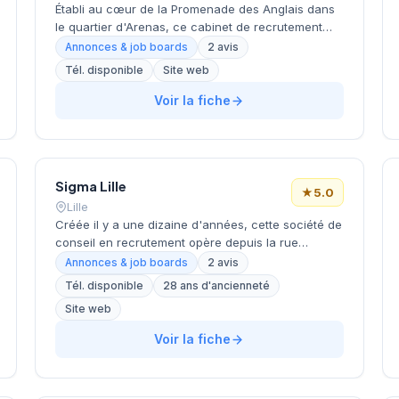
Établi au cœur de la Promenade des Anglais dans
le quartier d'Arenas, ce cabinet de recrutement
intervient sur le marché azuréen depuis son
Annonces & job boards
2 avis
implantation niçoise. La structure développe ses
Tél. disponible
Site web
activités de conseil en recrutement et d'intérim
auprès des entreprises locales et régionales. Son
Voir la fiche
positionnement géographique privilégié lui permet
de rayonner sur l'ensemble de la Côte d'Azur.
L'équipe bénéficie d'une excellente réputation
client avec une notation maximale de 5 étoiles sur
Sigma Lille
Google.
★
5.0
Lille
Créée il y a une dizaine d'années, cette société de
conseil en recrutement opère depuis la rue
Nationale dans le centre de Lille. Dirigée par la
Annonces & job boards
2 avis
famille Maes, elle développe une approche
Tél. disponible
28 ans d'ancienneté
spécialisée dans les métiers techniques et
Site web
technologiques, comme en témoigne son
positionnement sur le secteur tech. L'équipe
Voir la fiche
accompagne les entreprises régionales dans leurs
recrutements de profils qualifiés. Sa localisation
stratégique au cœur du quartier des affaires lillois