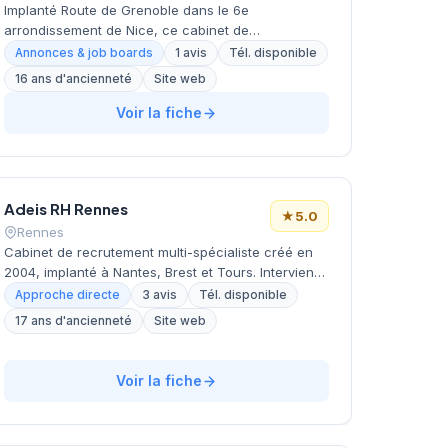
entreprises lyonnaises.
Implanté Route de Grenoble dans le 6e
arrondissement de Nice, ce cabinet de
recrutement développe ses activités de conseil en
Annonces & job boards
1 avis
Tél. disponible
ressources humaines sur la Côte d'Azur. La
16 ans d'ancienneté
Site web
structure intervient dans l'accompagnement des
entreprises locales pour leurs besoins en
Voir la fiche
recrutement et conseils RH. L'équipe niçoise
propose ses services depuis ses locaux du Space
B, offrant un ancrage territorial solide dans les
Alpes-Maritimes. Cette implantation azuréenne
Adeis RH Rennes
s'inscrit dans le réseau national Tercio RH.
★
5.0
Rennes
Cabinet de recrutement multi-spécialiste créé en
2004, implanté à Nantes, Brest et Tours. Intervient
comme partenaire de proximité sur l'ouest de la
Approche directe
3 avis
Tél. disponible
France. Propose recrutement par approche directe
17 ans d'ancienneté
Site web
ou mixte, outplacement et bilan de compétences.
Dispose d'outils de sourcing et d'un savoir-faire en
chasse de tête. Intervient auprès de nombreux
Voir la fiche
secteurs spécialisés.