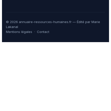
© 2026 annuaire-ressources-humaines.fr — Édité par Marie
Lakanal
Mentions légales
·
Contact