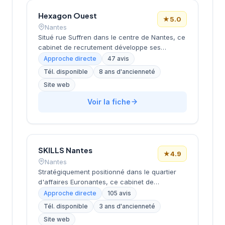
satisfaction élevée avec une note de 4,7 sur
5.
Hexagon Ouest
★
5.0
Nantes
Situé rue Suffren dans le centre de Nantes, ce
cabinet de recrutement développe ses
activités de conseil en ressources humaines
Approche directe
47 avis
auprès d'entreprises locales et régionales.
Tél. disponible
8 ans d'ancienneté
Sous la direction de Della Croce, la structure
Site web
accompagne les organisations dans leurs
recrutements avec une approche
Voir la fiche
personnalisée. L'équipe intervient sur
différents secteurs d'activité et niveaux de
postes selon les besoins exprimés par sa
clientèle. La satisfaction client se reflète dans
l'excellente notation Google de 5/5 obtenue
SKILLS Nantes
★
4.9
sur la base de 47 avis.
Nantes
Stratégiquement positionné dans le quartier
d'affaires Euronantes, ce cabinet de
recrutement accompagne les entreprises
Approche directe
105 avis
nantaises dans leurs recherches de talents
Tél. disponible
3 ans d'ancienneté
depuis plusieurs années. La structure se
Site web
distingue par une approche personnalisée du