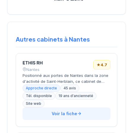
Autres cabinets à Nantes
ETHIS RH
★
4.7
Nantes
Positionné aux portes de Nantes dans la zone
d'activité de Saint-Herblain, ce cabinet de
recrutement rayonne sur l'ensemble de la
Approche directe
45 avis
métropole nantaise. Sa proximité avec les
Tél. disponible
19 ans d'ancienneté
principaux axes économiques de
Site web
l'agglomération lui permet d'accompagner
efficacement les entreprises locales dans
Voir la fiche
leurs recrutements. L'équipe intervient sur
diverses typologies de postes et secteurs
d'activité. Les 45 avis clients témoignent d'une