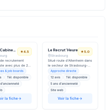
Hays – Cabinet de recrutement Strasbourg
Le Recrut’Heure
★
4.5
★
5.0
bourg
Strasbourg
 de recrutement
Situé route d'Altenheim dans
ste avec plus de 20
le secteur de Strasbourg-
xpérience. Présent
Sud, ce cabinet de
es & job boards
Approche directe
ce avec 17 bureaux
recrutement développe ses
is
Tél. disponible
12 avis
Tél. disponible
de 600 experts.
activités de conseil en
 d'ancienneté
5 ans d'ancienneté
 des
ressources humaines sous
agnements en
la direction de BONNEAU. La
eb
Site web
ment CDI, CDD/TT et
structure affiche une
oir la fiche
Voir la fiche
e. Positionnement
excellente réputation client
ste couvrant tous
avec une note maximale de
eurs et niveaux.
5 étoiles sur Google,