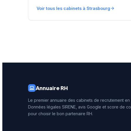
notation de 4,6/5 sur
Forte pr
Voir tous les cabinets à Strasbourg
Google, reflétant la
études 
satisfaction de sa clientèle
guides d
locale. Son positionnement
Google 4
géographique privilégié en
fait un acteur bien ancré
dans le tissu économique
strasbourgeois.
Annuaire RH
Le premier annuaire des cabinets de recrutement en
Données légales SIRENE, avis Google et score de co
pour choisir le bon partenaire RH.