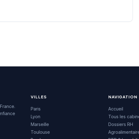
ésence digitale avec
reflétant la qualité de ses
de rémunérations et
prestations
e carrière. Note
d'accompagnement
.5/5 (140 avis).
professionnel. L'équipe
intervient sur différents
secteurs d'activité en
proposant des solutions de
recrutement adaptées aux
besoins des entreprises
locales et de leurs
candidats.
VILLES
NAVIGATION
 France.
Paris
Accueil
nfiance
Lyon
Tous les cabin
Marseille
Dossiers RH
Toulouse
Agroalimentair