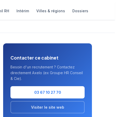
il RH
Intérim
Villes & régions
Dossiers
Contacter ce cabinet
Besoin d'un recrutement ? Contactez
directement Axelo (ex Groupe HR Conseil
& Cie).
03 67 10 27 70
Visiter le site web