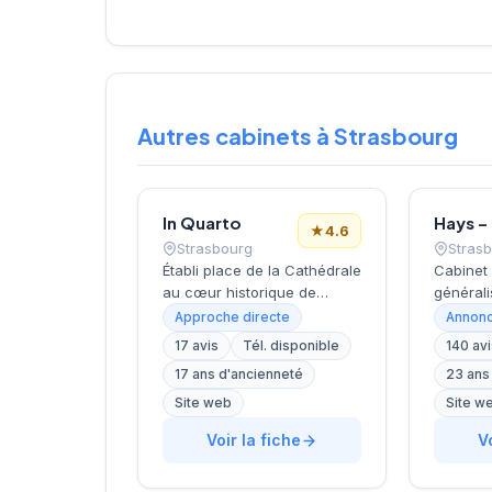
Autres cabinets à Strasbourg
In Quarto
★
4.6
Strasbourg
Stras
Établi place de la Cathédrale
Cabinet
au cœur historique de
générali
Strasbourg, ce cabinet de
ans d'e
Approche directe
Annonc
recrutement bénéficie d'un
en Fran
17 avis
Tél. disponible
140 av
emplacement emblématique
et plus 
17 ans d'ancienneté
23 ans
dans le centre-ville alsacien.
Propose
Dirigé par M. Costa, il
accomp
Site web
Site w
propose des services de
recrute
Voir la fiche
V
conseil en recrutement aux
freelanc
entreprises de la région. La
générali
structure affiche une
les sect