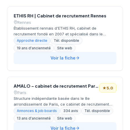
ETHIS RH | Cabinet de recrutement Rennes
Rennes
Établissement rennais d'ETHIS RH, cabinet de
recrutement fondé en 2007 et spécialisé dans le
conseil en ressources humaines. Depuis ses bureaux
Approche directe
Tél. disponible
rue Docteur Regnault, au cœur de Rennes, l'équipe
19 ans d'ancienneté
Site web
accompagne les entreprises bretonnes dans leurs
recherches de talents à travers une approche
Voir la fiche
personnalisée. L'agence de Rennes, ouverte en 2019,
complète le réseau historique du cabinet implanté à
Saint-Herblain (siège) depuis plus de 15 ans.
AMALO – cabinet de recrutement Paris (spécialisé industrie, logistique, supply chain, adv). Ile-de-France
★
5.0
Paris
Structure indépendante basée dans le 8e
arrondissement de Paris, ce cabinet de recrutement
opère depuis le quartier Champs-Élysées. Dirigé par
Annonces & job boards
334 avis
Tél. disponible
TREVILLOT, il a développé son activité autour de
13 ans d'ancienneté
Site web
l'accompagnement personnalisé des entreprises et des
candidats. Son approche méthodique lui vaut une
Voir la fiche