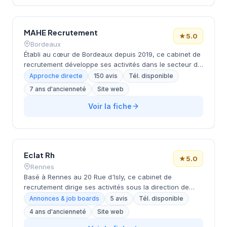
notation Google de 5/5 étoiles, établie sur la base de
156 avis clients. Cette reconnaissance témoigne de la
qualité de l'accompagnement proposé aux entreprises
MAHE Recrutement
et candidats de la région Occitanie.
★
5.0
Bordeaux
Établi au cœur de Bordeaux depuis 2019, ce cabinet de
recrutement développe ses activités dans le secteur de
l'accompagnement en ressources humaines. MARION
Approche directe
150 avis
Tél. disponible
CARLES dirige cette SARL qui s'appuie sur une
7 ans d'ancienneté
Site web
approche personnalisée du placement professionnel.
La structure affiche une excellente réputation client
Voir la fiche
avec une note maximale de 5/5 basée sur 148
évaluations Google. Avec 7 années d'expérience dans
le tissu économique bordelais, l'entreprise a su
construire une relation de confiance durable avec ses
Eclat Rh
partenaires.
★
5.0
Rennes
Basé à Rennes au 20 Rue d'Isly, ce cabinet de
recrutement dirige ses activités sous la direction de
LIMERY. La structure fonctionne exclusivement sur
Annonces & job boards
5 avis
Tél. disponible
rendez-vous, privilégiant un accompagnement
4 ans d'ancienneté
Site web
personnalisé de ses clients et candidats. L'entreprise