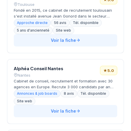
Toulouse
Fondé en 2015, ce cabinet de recrutement toulousain
s'est installé avenue Jean Gonord dans le secteur
dynamique de la ville rose. Dirigé par Medard, il
Approche directe
56 avis
Tél. disponible
s'appuie sur une expertise de près de 10 ans pour
5 ans d'ancienneté
Site web
accompagner entreprises et candidats dans leurs
projets de recrutement. La structure affiche une
Voir la fiche
excellente réputation avec une note Google de 5/5
basée sur 56 avis clients. Son ancrage local et sa
reconnaissance témoignent d'un savoir-faire reconnu
sur le marché du recrutement toulousain.
Alphéa Conseil Nantes
★
5.0
Nantes
Cabinet de conseil, recrutement et formation avec 30
agences en Europe. Recrute 3 000 candidats par an
avec un délai moyen de 28 jours. Taux de satisfaction
Annonces & job boards
8 avis
Tél. disponible
client de 93%. Spécialisé dans les secteurs de
Site web
l'industrie, la restauration et la logistique, proposant des
postes en CDI et CDD.
Voir la fiche