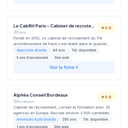
excellente réputation auprès de sa clientèle. La qualité
de ses prestations se reflète dans ses 334 avis Google,
tous notés 5 étoiles.
Le CabRH Paris – Cabinet de recrutement
★
5.0
Paris
Fondé en 2012, ce cabinet de recrutement du 17e
arrondissement de Paris s'est établi dans le quartier
des Batignolles-Ternes sur le boulevard Malesherbes.
Approche directe
84 avis
Tél. disponible
Dirigé par BLOND, la structure accompagne les
5 ans d'ancienneté
Site web
entreprises dans leurs recrutements avec une
approche personnalisée. L'équipe développe son
Voir la fiche
expertise autour des métiers tertiaires et techniques. Le
cabinet affiche une excellente réputation client avec
une note de 5/5 sur Google basée sur 84 avis.
Alphéa Conseil Bordeaux
★
5.0
Bordeaux
Cabinet de recrutement, conseil et formation avec 30
agences en Europe. Recrute environ 3 000 candidats
par an avec un délai moyen de 28 jours. Note Google
Annonces & job boards
265 avis
Tél. disponible
5.0/5 (265 avis). Valeurs : proximité, exigence, expertise
1 ans d'ancienneté
Site web