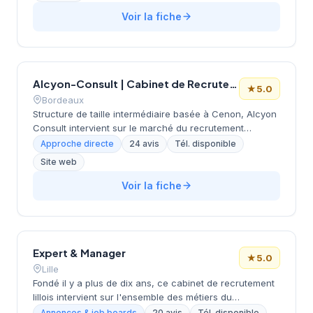
cabinet accompagne les entreprises dans leurs
recherches de talents tout en maintenant une approche
Voir la fiche
personnalisée de ses prestations. Ses équipes
interviennent sur différents secteurs d'activité en
s'appuyant sur une connaissance approfondie du tissu
économique local. La notation maximale obtenue
Alcyon-Consult | Cabinet de Recrutement & Chasseur de tête
auprès de ses clients témoigne de la qualité de ses
★
5.0
services de recrutement.
Bordeaux
Structure de taille intermédiaire basée à Cenon, Alcyon
Consult intervient sur le marché du recrutement
bordelais depuis son implantation rue Gaston Defferre.
Approche directe
24 avis
Tél. disponible
Ce cabinet développe ses activités de conseil en
Site web
ressources humaines en s'appuyant sur une approche
personnalisée des besoins clients. L'entreprise
Voir la fiche
bénéficie d'une excellente réputation auprès de sa
clientèle, comme en témoignent ses 24 avis clients
unanimement positifs sur Google.
Expert & Manager
★
5.0
Lille
Fondé il y a plus de dix ans, ce cabinet de recrutement
lillois intervient sur l'ensemble des métiers du
management et de l'encadrement. Basé rue Gustave
Annonces & job boards
20 avis
Tél. disponible