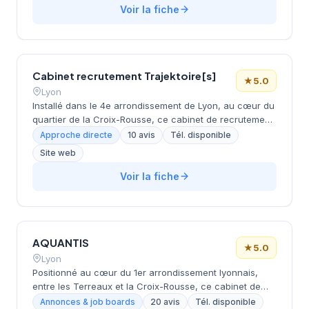
développement du leadership et la rémunération. Korn
Voir la fiche
Ferry intervient auprès de grandes entreprises et de
cadres supérieurs à travers une approche conseil
stratégique combinant chasse de tête et services
spécialisés.
Cabinet recrutement Trajektoire[s]
★
5.0
Lyon
Installé dans le 4e arrondissement de Lyon, au cœur du
quartier de la Croix-Rousse, ce cabinet de recrutement
accompagne les entreprises dans leurs recherches de
Approche directe
10 avis
Tél. disponible
talents. La structure propose des services de conseil en
Site web
recrutement et d'évaluation des compétences pour
différents secteurs d'activité. L'équipe intervient sur des
Voir la fiche
postes de cadres et profils spécialisés, en s'appuyant
sur une approche personnalisée du sourcing. Le
cabinet affiche une excellente réputation avec une
note maximale de 5/5 sur Google basée sur 10
AQUANTIS
évaluations clients.
★
5.0
Lyon
Positionné au cœur du 1er arrondissement lyonnais,
entre les Terreaux et la Croix-Rousse, ce cabinet de
recrutement développe son activité dans un secteur
Annonces & job boards
20 avis
Tél. disponible