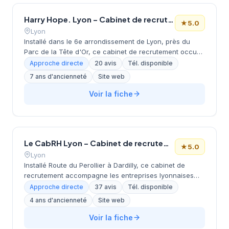
qualité de ses prestations lui vaut une excellente
Harry Hope. Lyon – Cabinet de recrutement
réputation avec une note maximale de 5/5 basée sur 40
★
5.0
avis clients.
Lyon
Installé dans le 6e arrondissement de Lyon, près du
Parc de la Tête d'Or, ce cabinet de recrutement occupe
les locaux de l'Immeuble Flex-O Part Dieu sur le Cours
Approche directe
20 avis
Tél. disponible
Lafayette. Dirigée par M. Puzin, cette structure
7 ans d'ancienneté
Site web
développe ses activités de conseil en recrutement
depuis cette zone d'affaires stratégique des Brotteaux.
Voir la fiche
L'agence affiche une notation de 5/5 étoiles sur
Google, reflétant la satisfaction de sa clientèle locale.
Sa position géographique privilégiée facilite l'accès tant
pour les entreprises du secteur que pour les candidats
Le CabRH Lyon – Cabinet de recrutement
de la métropole lyonnaise.
★
5.0
Lyon
Installé Route du Perollier à Dardilly, ce cabinet de
recrutement accompagne les entreprises lyonnaises
dans leurs recherches de profils qualifiés. Dirigée par
Approche directe
37 avis
Tél. disponible
Bruchier, cette structure développe une approche
4 ans d'ancienneté
Site web
personnalisée du recrutement en s'appuyant sur une
connaissance approfondie du tissu économique
Voir la fiche
régional. L'établissement bénéficie d'une excellente