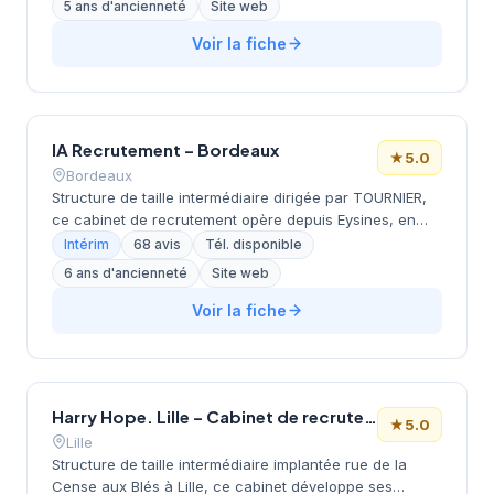
5 ans d'ancienneté
Site web
compétences. Basé à Dijon avec une approche de
chasse de tête. Très bonne notation (5.0/5 sur Google).
Voir la fiche
IA Recrutement – Bordeaux
★
5.0
Bordeaux
Structure de taille intermédiaire dirigée par TOURNIER,
ce cabinet de recrutement opère depuis Eysines, en
périphérie bordelaise. Installé avenue du Médoc, il
Intérim
68 avis
Tél. disponible
développe ses activités de conseil en ressources
6 ans d'ancienneté
Site web
humaines avec un positionnement marqué sur le
territoire girondin. La société bénéficie d'une excellente
Voir la fiche
réputation client, attestée par une notation parfaite de 5
étoiles sur 68 avis Google. Son implantation stratégique
aux portes de Bordeaux lui permet de rayonner
efficacement sur l'ensemble de la métropole.
Harry Hope. Lille – Cabinet de recrutement
★
5.0
Lille
Structure de taille intermédiaire implantée rue de la
Cense aux Blés à Lille, ce cabinet développe ses