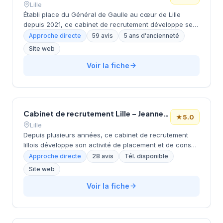
Lille
Établi place du Général de Gaulle au cœur de Lille
depuis 2021, ce cabinet de recrutement développe ses
activités de conseil en ressources humaines sous la
Approche directe
59 avis
5 ans d'ancienneté
direction de Jérémie Lochon. Cette SARL de 5 ans
Site web
d'existence accompagne les entreprises dans leurs
recrutements avec une approche qui lui vaut une
Voir la fiche
notation maximale de 5/5 étoiles sur Google. La
structure bénéficie d'un positionnement central dans la
métropole lilloise et d'une reconnaissance client
attestée par 59 avis positifs.
Cabinet de recrutement Lille – Jeanne Lemarié – Mercato de l’emploi
★
5.0
Lille
Depuis plusieurs années, ce cabinet de recrutement
lillois développe son activité de placement et de conseil
en ressources humaines sur la métropole nord. La
Approche directe
28 avis
Tél. disponible
structure accompagne les entreprises locales dans
Site web
leurs recrutements tout en proposant un suivi
personnalisé des candidats en recherche
Voir la fiche
d'opportunités professionnelles. Avec une note parfaite
de 5/5 étoiles sur Google basée sur 28 avis clients,
l'établissement témoigne d'un service de qualité