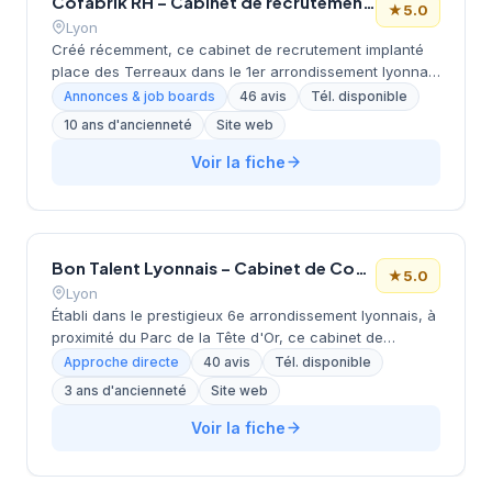
Cofabrik RH – Cabinet de recrutement à Lyon
★
5.0
Lyon
Créé récemment, ce cabinet de recrutement implanté
place des Terreaux dans le 1er arrondissement lyonnais
développe une approche RH personnalisée. Dirigé par
Annonces & job boards
46 avis
Tél. disponible
SPACIL WEIZMANN, COFABRIK RH accompagne les
10 ans d'ancienneté
Site web
entreprises dans leurs recrutements depuis son bureau
situé au cœur du quartier des Terreaux. La structure
Voir la fiche
bénéficie d'une excellente réputation avec une note
maximale de 5/5 basée sur 46 avis clients. Son
positionnement géographique central entre Terreaux et
Croix-Rousse lui offre une visibilité privilégiée sur le
Bon Talent Lyonnais – Cabinet de Conseil en Recrutement Spécialisé
marché lyonnais.
★
5.0
Lyon
Établi dans le prestigieux 6e arrondissement lyonnais, à
proximité du Parc de la Tête d'Or, ce cabinet de
recrutement développe ses activités sous la direction
Approche directe
40 avis
Tél. disponible
de David de Beublain. La structure propose ses
3 ans d'ancienneté
Site web
services de recrutement et de conseil RH aux
entreprises de la métropole lyonnaise depuis son
Voir la fiche
bureau situé rue Juliette Récamier. L'équipe
accompagne les organisations dans leurs recherches
de talents à travers différents secteurs d'activité. La