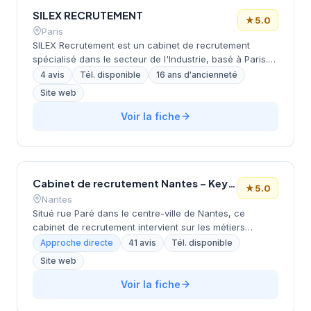
reconnu par sa clientèle régionale.
SILEX RECRUTEMENT
★
5.0
Paris
SILEX Recrutement est un cabinet de recrutement
spécialisé dans le secteur de l'Industrie, basé à Paris.
Le cabinet propose ses services aussi bien aux
4 avis
Tél. disponible
16 ans d'ancienneté
candidats qu'aux employeurs en quête de talents dans
Site web
ce domaine.
Voir la fiche
Cabinet de recrutement Nantes – Keyman Executive Search
★
5.0
Nantes
Situé rue Paré dans le centre-ville de Nantes, ce
cabinet de recrutement intervient sur les métiers
spécialisés et l'accompagnement des entreprises dans
Approche directe
41 avis
Tél. disponible
leurs recherches de talents. La structure développe
Site web
une approche personnalisée du recrutement en
s'appuyant sur une connaissance approfondie du tissu
Voir la fiche
économique local. L'équipe conseille les entreprises
nantaises sur leurs besoins en ressources humaines et