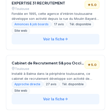
EXPERTISE 31 RECRUTEMENT
satisfaction client remarquable.
★
5.0
Toulouse
Fondée en 1995, cette agence d'intérim toulousaine
développe son activité depuis la rue du Moulin Bayard
dans le centre-ville. La structure accompagne les
Annonces & job boards
17 avis
Tél. disponible
entreprises locales dans leurs besoins de recrutement
Site web
temporaire et permanent, avec une approche de
proximité qui lui vaut une notation maximale de 5 étoiles
Voir la fiche
sur Google. Avec près de 30 années d'expérience sur
le marché toulousain, elle s'appuie sur une
connaissance approfondie du tissu économique
régional pour proposer des solutions de recrutement
Cabinet de Recrutement S&you Occitanie
adaptées aux spécificités locales.
★
5.0
Toulouse
Installé à Balma dans la périphérie toulousaine, ce
cabinet de recrutement développe son activité de
conseil en ressources humaines depuis son adresse de
Approche directe
27 avis
Tél. disponible
la rue de la Tuilerie. La structure accompagne les
Site web
entreprises locales dans leurs recherches de talents et
leurs problématiques de recrutement. Avec une notation
Voir la fiche
de 5 étoiles sur 27 avis Google, l'établissement
témoigne d'un niveau de satisfaction client élevé. Son