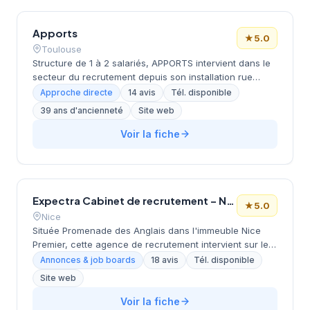
positionnement géographique en proche banlieue de
Toulouse lui permet de couvrir efficacement le bassin
Apports
d'emploi métropolitain.
★
5.0
Toulouse
Structure de 1 à 2 salariés, APPORTS intervient dans le
secteur du recrutement depuis son installation rue
d'Alsace Lorraine à Toulouse en 1987. Cette SARL
Approche directe
14 avis
Tél. disponible
dirigée par Hakima Ibarki Poulain capitalise sur 39
39 ans d'ancienneté
Site web
années d'expérience dans l'accompagnement des
entreprises et candidats. Le cabinet bénéficie d'une
Voir la fiche
excellente réputation client avec une note de 5/5 sur
Google basée sur 14 avis. Son ancienneté remarquable
en fait l'une des structures de recrutement les plus
établies de la région toulousaine.
Expectra Cabinet de recrutement – Nice
★
5.0
Nice
Située Promenade des Anglais dans l'immeuble Nice
Premier, cette agence de recrutement intervient sur le
marché de l'emploi azuréen depuis son implantation
Annonces & job boards
18 avis
Tél. disponible
locale. La structure développe ses activités de conseil
Site web
en recrutement et d'accompagnement professionnel à
destination des entreprises de la région Provence-
Voir la fiche