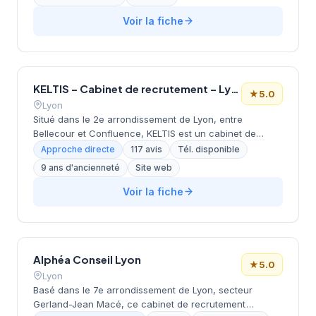
métier et satisfaction client (93%).
Voir la fiche
KELTIS – Cabinet de recrutement – Lyon
★
5.0
Lyon
Situé dans le 2e arrondissement de Lyon, entre
Bellecour et Confluence, KELTIS est un cabinet de
recrutement créé en 2017 sous forme de SAS. Cette
Approche directe
117 avis
Tél. disponible
structure de 6 à 9 salariés affiche une santé financière
9 ans d'ancienneté
Site web
solide avec un chiffre d'affaires de 693 k€ en 2024 et
un résultat net positif. L'entreprise bénéficie d'une
Voir la fiche
excellente réputation client avec une note de 5/5 sur
Google basée sur 117 avis. Après 9 années d'activité,
ce cabinet lyonnais s'est imposé comme une PME
dynamique du secteur du recrutement.
Alphéa Conseil Lyon
★
5.0
Lyon
Basé dans le 7e arrondissement de Lyon, secteur
Gerland-Jean Macé, ce cabinet de recrutement