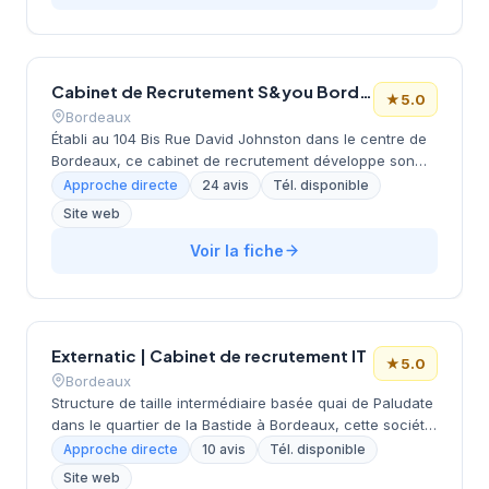
Alpes-Côte d'Azur. L'équipe propose ses services dans
différents secteurs d'activité, avec un focus particulier
sur les besoins des employeurs niçois et de la
métropole environnante. Les 18 évaluations clients
Cabinet de Recrutement S&you Bordeaux
affichent une note maximale de 5 étoiles, témoignant de
★
5.0
la satisfaction des utilisateurs de ses prestations.
Bordeaux
Établi au 104 Bis Rue David Johnston dans le centre de
Bordeaux, ce cabinet de recrutement développe son
activité de conseil en ressources humaines sur la
Approche directe
24 avis
Tél. disponible
métropole girondine. La structure accompagne les
Site web
entreprises locales dans leurs recherches de talents et
propose un suivi personnalisé des candidatures. Avec
Voir la fiche
une note Google parfaite de 5/5 basée sur 24 avis
clients, le cabinet témoigne d'une approche
relationnelle appréciée par ses partenaires. Son
positionnement géographique central facilite les
Externatic | Cabinet de recrutement IT
rendez-vous avec les candidats et les entreprises
★
5.0
clientes de l'agglomération bordelaise.
Bordeaux
Structure de taille intermédiaire basée quai de Paludate
dans le quartier de la Bastide à Bordeaux, cette société
de conseil en recrutement développe son activité
Approche directe
10 avis
Tél. disponible
depuis son implantation dans la métropole girondine. Le
Site web