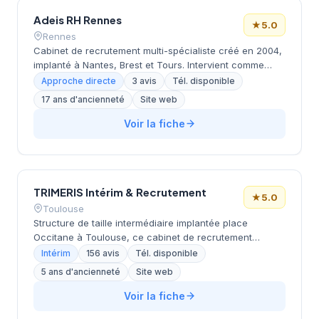
Adeis RH Rennes
★
5.0
Rennes
Cabinet de recrutement multi-spécialiste créé en 2004,
implanté à Nantes, Brest et Tours. Intervient comme
partenaire de proximité sur l'ouest de la France.
Approche directe
3 avis
Tél. disponible
Propose recrutement par approche directe ou mixte,
17 ans d'ancienneté
Site web
outplacement et bilan de compétences. Dispose d'outils
de sourcing et d'un savoir-faire en chasse de tête.
Voir la fiche
Intervient auprès de nombreux secteurs spécialisés.
TRIMERIS Intérim & Recrutement
★
5.0
Toulouse
Structure de taille intermédiaire implantée place
Occitane à Toulouse, ce cabinet de recrutement
développe ses activités sous la direction de BOUTES-
Intérim
156 avis
Tél. disponible
CHAGNAUD. La société bénéficie d'un positionnement
5 ans d'ancienneté
Site web
central dans la métropole toulousaine, lui permettant de
rayonner sur l'ensemble du bassin d'emploi régional.
Voir la fiche
L'excellence de ses prestations se reflète dans sa