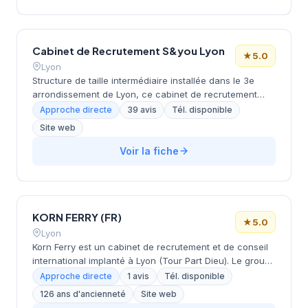
réputation client, attestée par une note maximale de 5
étoiles sur Google basée sur 37 évaluations. Cette
reconnaissance témoigne de la qualité du service
Cabinet de Recrutement S&you Lyon
rendu et de la satisfaction des entreprises partenaires.
★
5.0
Lyon
Structure de taille intermédiaire installée dans le 3e
arrondissement de Lyon, ce cabinet de recrutement
opère depuis le quartier Part-Dieu / Préfecture. Basé au
Approche directe
39 avis
Tél. disponible
26 rue de la Villette, il bénéficie d'un positionnement
Site web
stratégique au cœur du quartier d'affaires lyonnais.
L'équipe accompagne les entreprises locales et
Voir la fiche
régionales dans leurs recrutements sectoriels. La
structure affiche une notation maximale de 5/5 sur
Google avec 39 avis clients.
KORN FERRY (FR)
★
5.0
Lyon
Korn Ferry est un cabinet de recrutement et de conseil
international implanté à Lyon (Tour Part Dieu). Le groupe
propose des solutions intégrées couvrant la
Approche directe
1 avis
Tél. disponible
transformation organisationnelle, l'acquisition de
126 ans d'ancienneté
Site web
talents, l'évaluation et la succession, ainsi que le