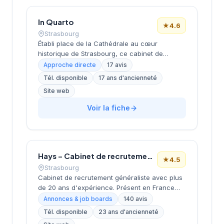
In Quarto
★
4.6
Strasbourg
Établi place de la Cathédrale au cœur
historique de Strasbourg, ce cabinet de
recrutement bénéficie d'un emplacement
Approche directe
17 avis
emblématique dans le centre-ville alsacien.
Tél. disponible
17 ans d'ancienneté
Dirigé par M. Costa, il propose des services de
Site web
conseil en recrutement aux entreprises de la
région. La structure affiche une notation de
Voir la fiche
4,6/5 sur Google, reflétant la satisfaction de
sa clientèle locale. Son positionnement
géographique privilégié en fait un acteur bien
ancré dans le tissu économique
strasbourgeois.
Hays – Cabinet de recrutement Strasbourg
★
4.5
Strasbourg
Cabinet de recrutement généraliste avec plus
de 20 ans d'expérience. Présent en France
avec 17 bureaux et plus de 600 experts.
Annonces & job boards
140 avis
Propose des accompagnements en
Tél. disponible
23 ans d'ancienneté
recrutement CDI, CDD/TT et freelance.