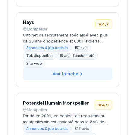
dans leurs recherches de profils qualifiés, du
middle management aux fonctions support.
Avec une notation parfaite de 5/5 sur Google,
Hays
le cabinet témoigne d'un niveau de
★
4.7
satisfaction élevé de sa clientèle.
Montpellier
Cabinet de recrutement spécialisé avec plus
de 20 ans d'expérience et 600+ experts
répartis dans 17 bureaux en France. Propose
Annonces & job boards
151 avis
des services de recrutement
Tél. disponible
19 ans d'ancienneté
CDI/CDD/freelance, études de rémunérations
Site web
et conseils en carrière. Positionnement en tant
que partenaire de carrière durable mettant
Voir la fiche
l'humain au cœur de sa mission. Note Google
très positive (4.7/5 sur 151 avis).
Potentiel Humain Montpellier
★
4.9
Montpellier
Fondé en 2009, ce cabinet de recrutement
montpelliérain est implanté dans la ZAC de
Tournezy II, dans le secteur dynamique de
Annonces & job boards
317 avis
Montpellier. La structure accompagne les