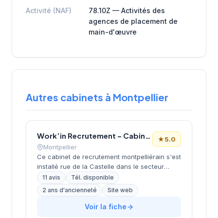
Activité (NAF)
78.10Z — Activités des
agences de placement de
main-d'œuvre
Autres cabinets à Montpellier
Work’in Recrutement – Cabinet de recrutement informatique à Montpellier
★
5.0
Montpellier
Ce cabinet de recrutement montpelliérain s'est
installé rue de la Castelle dans le secteur
dynamique de la métropole. La structure
11 avis
Tél. disponible
développe ses activités de conseil en
2 ans d'ancienneté
Site web
recrutement en s'appuyant sur une approche
personnalisée et des outils digitaux modernes.
Voir la fiche
L'équipe accompagne les entreprises locales