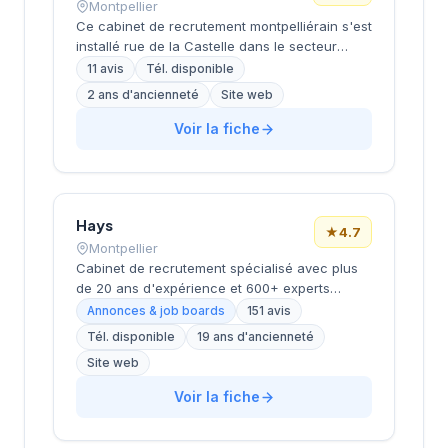
Montpellier
Ce cabinet de recrutement montpelliérain s'est
installé rue de la Castelle dans le secteur
dynamique de la métropole. La structure
11 avis
Tél. disponible
développe ses activités de conseil en
2 ans d'ancienneté
Site web
recrutement en s'appuyant sur une approche
personnalisée et des outils digitaux modernes.
Voir la fiche
L'équipe accompagne les entreprises locales
dans leurs recherches de profils qualifiés, du
middle management aux fonctions support.
Avec une notation parfaite de 5/5 sur Google,
Hays
le cabinet témoigne d'un niveau de
★
4.7
satisfaction élevé de sa clientèle.
Montpellier
Cabinet de recrutement spécialisé avec plus
de 20 ans d'expérience et 600+ experts
répartis dans 17 bureaux en France. Propose
Annonces & job boards
151 avis
des services de recrutement
Tél. disponible
19 ans d'ancienneté
CDI/CDD/freelance, études de rémunérations
Site web
et conseils en carrière. Positionnement en tant
que partenaire de carrière durable mettant
Voir la fiche
l'humain au cœur de sa mission. Note Google
très positive (4.7/5 sur 151 avis).