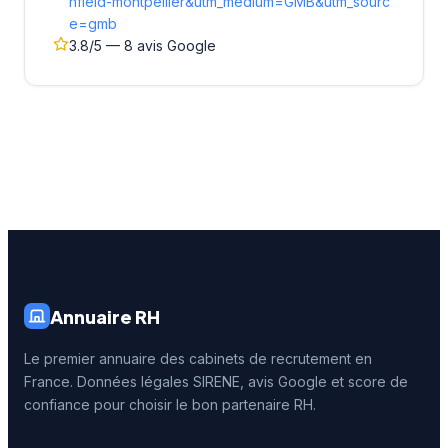
nfield-montpellier&utm_medium=GMB&utm_sourc
e=gmb
3.8/5 — 8 avis Google
Annuaire RH
Le premier annuaire des cabinets de recrutement en
France. Données légales SIRENE, avis Google et score de
confiance pour choisir le bon partenaire RH.