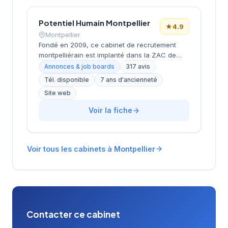
Potentiel Humain Montpellier
★
4.9
Montpellier
Fondé en 2009, ce cabinet de recrutement
montpelliérain est implanté dans la ZAC de
Tournezy II, dans le secteur dynamique de
Annonces & job boards
317 avis
Montpellier. La structure accompagne les
Tél. disponible
7 ans d'ancienneté
entreprises dans leurs recrutements avec une
Site web
approche personnalisée et développe
également des solutions de formation
Voir la fiche
professionnelle. Avec plus de 15 ans
d'expérience sur le marché local, l'équipe
cultive une excellente réputation auprès de sa
clientèle, comme en témoigne sa note Google
Voir tous les cabinets à Montpellier
de 4.9/5 sur plus de 300 avis clients.
Contacter ce cabinet