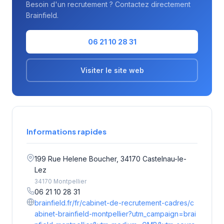
Besoin d'un recrutement ? Contactez directement
Brainfield.
06 21 10 28 31
Visiter le site web
Informations rapides
199 Rue Helene Boucher, 34170 Castelnau-le-
Lez
34170 Montpellier
06 21 10 28 31
brainfield.fr/fr/cabinet-de-recrutement-cadres/c
abinet-brainfield-montpellier?utm_campaign=brai