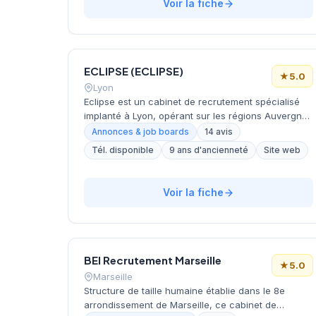
sur l'ensemble du territoire français pour leurs
Voir la fiche
besoins de recrutement.
ECLIPSE (ECLIPSE)
★
5.0
Lyon
Eclipse est un cabinet de recrutement spécialisé
implanté à Lyon, opérant sur les régions Auvergne-
Rhône-Alpes et Bourgogne-Franche-Comté. Le
Annonces & job boards
14 avis
cabinet accompagne ses candidats et clients dans
Tél. disponible
9 ans d'ancienneté
Site web
leurs recherches de postes en audit, comptabilité,
finance, social et immobilier-BTP, en proposant des
profils d'employés, techniciens, agents de maîtrise
Voir la fiche
et cadres en CDD et CDI.
BEI Recrutement Marseille
★
5.0
Marseille
Structure de taille humaine établie dans le 8e
arrondissement de Marseille, ce cabinet de