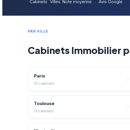
Cabinets
Villes
Note moyenne
Avis Google
PAR VILLE
Cabinets Immobilier pa
Paris
51 cabinets
Toulouse
11 cabinets