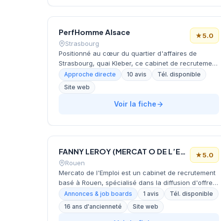
propose ses services via sa plateforme digitale
job4you.fr. Cette implantation périurbaine lui
permet de couvrir efficacement le bassin d'emploi
PerfHomme Alsace
rennais tout en bénéficiant d'un environnement de
★
5.0
travail privilégié.
Strasbourg
Positionné au cœur du quartier d'affaires de
Strasbourg, quai Kleber, ce cabinet de recrutement
développe ses activités de chasse de têtes et
Approche directe
10 avis
Tél. disponible
d'executive search dans la région Alsace. La
Site web
structure propose également des services
d'outplacement pour accompagner les transitions
Voir la fiche
professionnelles des cadres dirigeants. Avec une
notation parfaite de 5/5 étoiles sur Google basée
sur 10 avis clients, l'établissement témoigne d'un
niveau de satisfaction élevé de sa clientèle locale.
FANNY LEROY (MERCAT O DE L’EMPLOI)
★
5.0
Rouen
Mercato de l'Emploi est un cabinet de recrutement
basé à Rouen, spécialisé dans la diffusion d'offres
d'emploi en CDI et CDD. Le cabinet accompagne
Annonces & job boards
1 avis
Tél. disponible
des entreprises de diverses secteurs (industrie,
16 ans d'ancienneté
Site web
menuiserie, construction, digital, environnement)