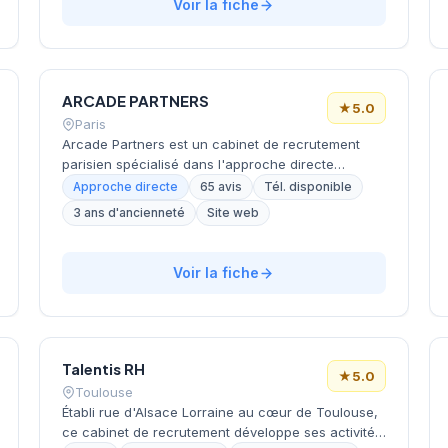
l'accompagnement des entreprises locales pour
Voir la fiche
leurs besoins en recrutement. La confiance
accordée par sa clientèle se reflète dans son
excellent score de satisfaction client avec une
note de 5/5 sur 11 avis Google.
ARCADE PARTNERS
★
5.0
Paris
Arcade Partners est un cabinet de recrutement
parisien spécialisé dans l'approche directe
(chasse de tête). Le cabinet accompagne les
Approche directe
65 avis
Tél. disponible
entreprises des secteurs de l'investissement, de la
3 ans d'ancienneté
Site web
gestion de patrimoine, de l'immobilier et de la
fintech dans leurs recrutements de cadres et
dirigeants, en mettant en œuvre un processus sur-
Voir la fiche
mesure associant écoute attentive et suivi post-
intégration.
Talentis RH
★
5.0
Toulouse
Établi rue d'Alsace Lorraine au cœur de Toulouse,
ce cabinet de recrutement développe ses activités