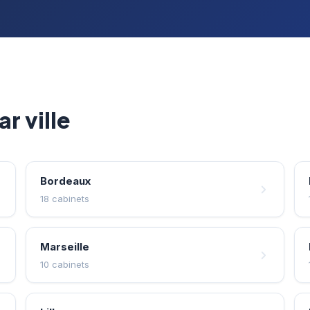
r ville
Bordeaux
18 cabinets
Marseille
10 cabinets