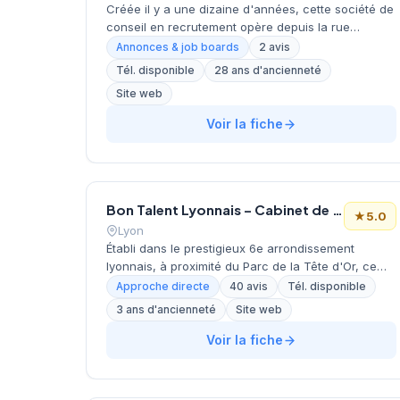
Créée il y a une dizaine d'années, cette société de
conseil en recrutement opère depuis la rue
Nationale dans le centre de Lille. Dirigée par la
Annonces & job boards
2 avis
famille Maes, elle développe une approche
Tél. disponible
28 ans d'ancienneté
spécialisée dans les métiers techniques et
Site web
technologiques, comme en témoigne son
positionnement sur le secteur tech. L'équipe
Voir la fiche
accompagne les entreprises régionales dans leurs
recrutements de profils qualifiés. Sa localisation
stratégique au cœur du quartier des affaires lillois
facilite les échanges avec ses clients du secteur
tertiaire.
Bon Talent Lyonnais – Cabinet de Conseil en Recrutement Spécialisé
★
5.0
Lyon
Établi dans le prestigieux 6e arrondissement
lyonnais, à proximité du Parc de la Tête d'Or, ce
cabinet de recrutement développe ses activités
Approche directe
40 avis
Tél. disponible
sous la direction de David de Beublain. La structure
3 ans d'ancienneté
Site web
propose ses services de recrutement et de conseil
RH aux entreprises de la métropole lyonnaise
Voir la fiche
depuis son bureau situé rue Juliette Récamier.
L'équipe accompagne les organisations dans leurs
recherches de talents à travers différents secteurs