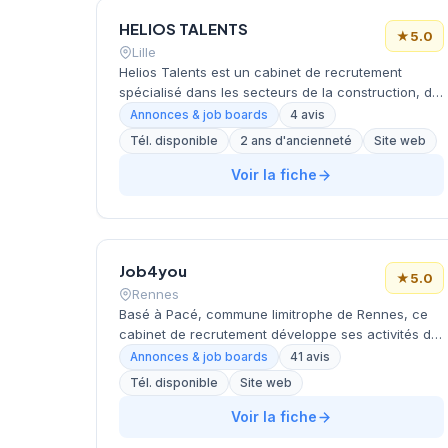
d'activité. La qualité de ses prestations lui vaut une
HELIOS TALENTS
excellente réputation avec une note maximale de
★
5.0
5/5 basée sur 40 avis clients.
Lille
Helios Talents est un cabinet de recrutement
spécialisé dans les secteurs de la construction, du
BTP et du facility management, basé à Lille. Le
Annonces & job boards
4 avis
cabinet propose 164 offres d'emploi couvrant tous
Tél. disponible
2 ans d'ancienneté
Site web
les niveaux de qualification, des ouvriers aux
ingénieurs et responsables, avec une présence
Voir la fiche
sur l'ensemble du territoire français incluant les
DOM-TOM.
Job4you
★
5.0
Rennes
Basé à Pacé, commune limitrophe de Rennes, ce
cabinet de recrutement développe ses activités de
placement depuis son siège du 10 Rue Jean
Annonces & job boards
41 avis
Baptiste Guérin. L'agence affiche une notation
Tél. disponible
Site web
maximale de 5/5 étoiles sur la base de 41 avis
clients Google, témoignant de la satisfaction de sa
Voir la fiche
clientèle. Joignable au 02 30 05 35 06, la structure