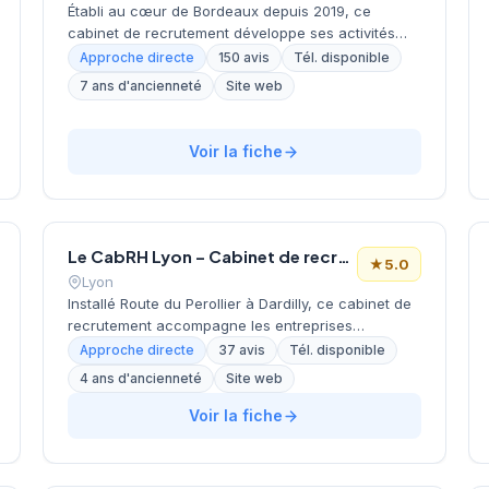
Établi au cœur de Bordeaux depuis 2019, ce
cabinet de recrutement développe ses activités
dans le secteur de l'accompagnement en
Approche directe
150 avis
Tél. disponible
ressources humaines. MARION CARLES dirige cette
7 ans d'ancienneté
Site web
SARL qui s'appuie sur une approche personnalisée
du placement professionnel. La structure affiche
une excellente réputation client avec une note
Voir la fiche
maximale de 5/5 basée sur 148 évaluations Google.
Avec 7 années d'expérience dans le tissu
économique bordelais, l'entreprise a su construire
une relation de confiance durable avec ses
partenaires.
Le CabRH Lyon – Cabinet de recrutement
★
5.0
Lyon
Installé Route du Perollier à Dardilly, ce cabinet de
recrutement accompagne les entreprises
lyonnaises dans leurs recherches de profils
Approche directe
37 avis
Tél. disponible
qualifiés. Dirigée par Bruchier, cette structure
4 ans d'ancienneté
Site web
développe une approche personnalisée du
recrutement en s'appuyant sur une connaissance
Voir la fiche
approfondie du tissu économique régional.
L'établissement bénéficie d'une excellente
réputation client, attestée par une note maximale