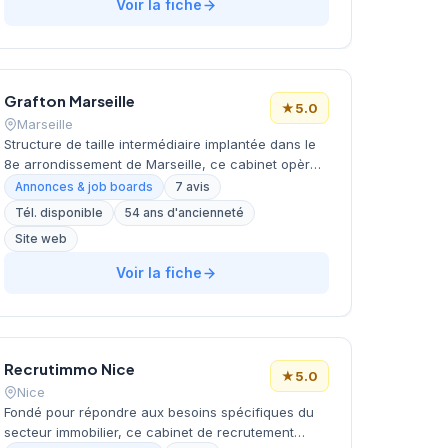
ressources humaines et accompagnement
Voir la fiche
professionnel depuis cette adresse stratégique du
centre de la capitale. La structure bénéficie d'une
excellente réputation client, attestée par une note
parfaite de 5 étoiles sur Google. Son implantation
Grafton Marseille
dans l'un des arrondissements les plus
★
5.0
dynamiques de Paris lui confère une position
Marseille
privilégiée pour ses missions de recrutement.
Structure de taille intermédiaire implantée dans le
8e arrondissement de Marseille, ce cabinet opère
depuis le quartier du Prado. L'agence marseillaise
Annonces & job boards
7 avis
fait partie du réseau international Grafton,
Tél. disponible
54 ans d'ancienneté
spécialisé dans le recrutement et l'intérim. Située
Site web
avenue du Prado, elle bénéficie d'une localisation
stratégique dans le secteur Bonneveine pour servir
Voir la fiche
les entreprises locales et régionales. Les retours
clients témoignent d'une satisfaction unanime
avec une notation maximale sur les plateformes
d'avis.
Recrutimmo Nice
★
5.0
Nice
Fondé pour répondre aux besoins spécifiques du
secteur immobilier, ce cabinet de recrutement