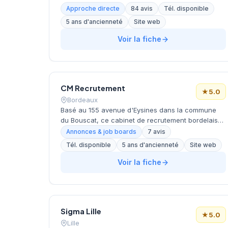
quartier des Batignolles-Ternes sur le boulevard
Approche directe
84 avis
Tél. disponible
Malesherbes. Dirigé par BLOND, la structure
5 ans d'ancienneté
Site web
accompagne les entreprises dans leurs
recrutements avec une approche personnalisée.
Voir la fiche
L'équipe développe son expertise autour des
métiers tertiaires et techniques. Le cabinet affiche
une excellente réputation client avec une note de
5/5 sur Google basée sur 84 avis.
CM Recrutement
★
5.0
Bordeaux
Basé au 155 avenue d'Eysines dans la commune
du Bouscat, ce cabinet de recrutement bordelais
opère sous la direction de Martinez (Peressin). La
Annonces & job boards
7 avis
structure bénéficie d'une notation maximale de 5
Tél. disponible
5 ans d'ancienneté
Site web
étoiles sur Google, reflétant la satisfaction de sa
clientèle locale. Son positionnement géographique
Voir la fiche
stratégique en périphérie nord de Bordeaux lui
permet de couvrir efficacement la métropole
bordelaise.
Sigma Lille
★
5.0
Lille