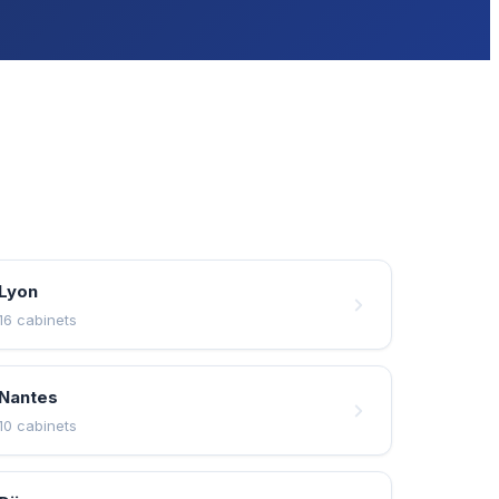
Lyon
16 cabinets
Nantes
10 cabinets