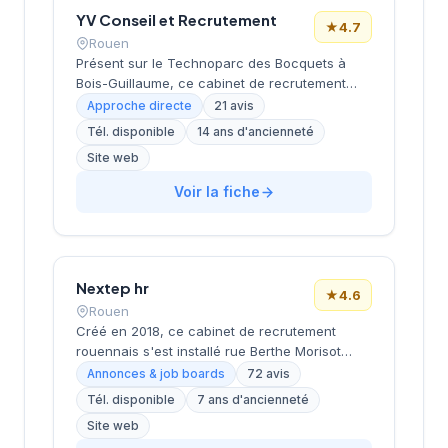
reconnaissance client illustre l'efficacité de
YV Conseil et Recrutement
★
4.7
l'accompagnement proposé dans le bassin
Rouen
rouennais.
Présent sur le Technoparc des Bocquets à
Bois-Guillaume, ce cabinet de recrutement
intervient sur l'ensemble de l'agglomération
Approche directe
21 avis
rouennaise. Dirigé par Vert Frech, il
Tél. disponible
14 ans d'ancienneté
accompagne les entreprises normandes dans
Site web
leurs recrutements de cadres et profils
spécialisés. La structure bénéficie d'une
Voir la fiche
excellente réputation client avec une note
Google de 4,7/5 sur 21 évaluations. Son
implantation stratégique dans la technopole lui
permet de rayonner efficacement sur le tissu
économique local.
Nextep hr
★
4.6
Rouen
Créé en 2018, ce cabinet de recrutement
rouennais s'est installé rue Berthe Morisot
dans l'immeuble Phébé. La structure
Annonces & job boards
72 avis
accompagne les entreprises de la région dans
Tél. disponible
7 ans d'ancienneté
leurs problématiques de recrutement et de
Site web
ressources humaines. Avec une note de 4,6/5