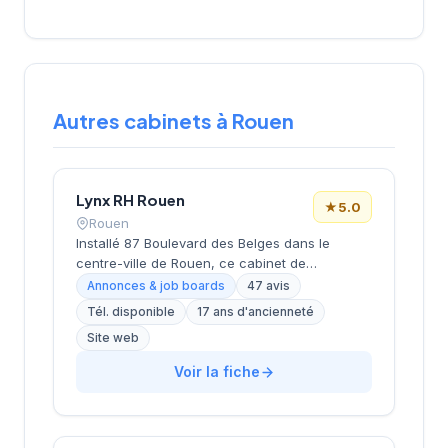
Autres cabinets à Rouen
Lynx RH Rouen
★
5.0
Rouen
Installé 87 Boulevard des Belges dans le
centre-ville de Rouen, ce cabinet de
recrutement développe ses activités de
Annonces & job boards
47 avis
placement et de conseil en ressources
Tél. disponible
17 ans d'ancienneté
humaines sous la direction de M. Wirotius. La
Site web
structure propose des services d'intérim et de
recrutement permanent à destination des
Voir la fiche
entreprises normandes. Les 47 avis clients
attribuent une note maximale de 5/5 sur
Google, témoignant de la satisfaction des
candidats et employeurs. Cette