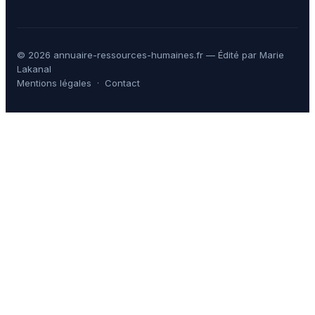
© 2026 annuaire-ressources-humaines.fr — Édité par Marie
Lakanal
Mentions légales
·
Contact