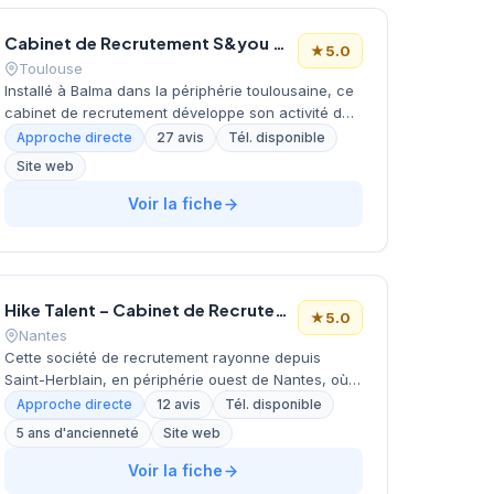
géographique dans le secteur Bonneveine lui
permet de rayonner sur l'ensemble de la métropole
Cabinet de Recrutement S&you Occitanie
marseillaise.
★
5.0
Toulouse
Installé à Balma dans la périphérie toulousaine, ce
cabinet de recrutement développe son activité de
conseil en ressources humaines depuis son
Approche directe
27 avis
Tél. disponible
adresse de la rue de la Tuilerie. La structure
Site web
accompagne les entreprises locales dans leurs
recherches de talents et leurs problématiques de
Voir la fiche
recrutement. Avec une notation de 5 étoiles sur 27
avis Google, l'établissement témoigne d'un niveau
de satisfaction client élevé. Son positionnement
géographique en proche banlieue de Toulouse lui
Hike Talent – Cabinet de Recrutement et de Chasse de Tête Nantes / Conseil RH et Formation
permet de couvrir efficacement le bassin d'emploi
★
5.0
métropolitain.
Nantes
Cette société de recrutement rayonne depuis
Saint-Herblain, en périphérie ouest de Nantes, où
elle a établi ses bureaux boulevard Charles de
Approche directe
12 avis
Tél. disponible
Gaulle. Spécialisée dans l'accompagnement des
5 ans d'ancienneté
Site web
entreprises dans leurs recrutements, elle
développe une approche personnalisée pour
Voir la fiche
identifier les profils correspondant aux besoins