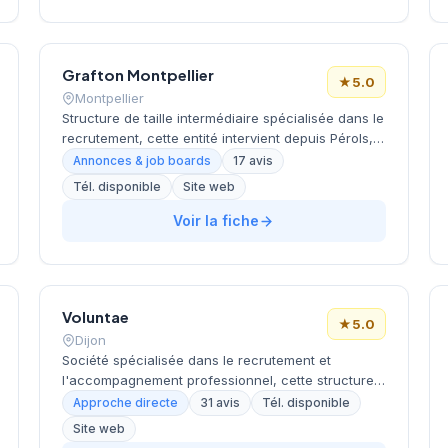
dans la recherche de talents et le développement
de leurs équipes juridiques.
Grafton Montpellier
★
5.0
Montpellier
Structure de taille intermédiaire spécialisée dans le
recrutement, cette entité intervient depuis Pérols,
en périphérie de Montpellier. Le cabinet
Annonces & job boards
17 avis
accompagne les entreprises dans leurs
Tél. disponible
Site web
recherches de profils qualifiés à travers une
approche méthodique du sourcing et de
Voir la fiche
l'évaluation des candidats. Son implantation dans
la zone économique de Pérols lui permet de
couvrir efficacement le bassin d'emploi
montpelliérain. La satisfaction client se reflète dans
Voluntae
l'excellence de ses évaluations avec une note
★
5.0
maximale sur l'ensemble des retours collectés.
Dijon
Société spécialisée dans le recrutement et
l'accompagnement professionnel, cette structure
dijonnaise s'est installée au 15 boulevard de
Approche directe
31 avis
Tél. disponible
Brosses. Le cabinet propose ses services aux
Site web
entreprises et candidats de la région Bourgogne-