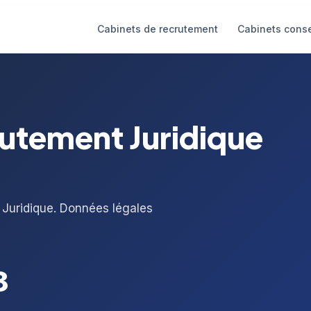
Cabinets de recrutement
Cabinets conse
rutement Juridique
 Juridique. Données légales
8