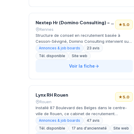
Google parfaite de 5/5 basée sur 24 avis clients, le
cabinet témoigne d'une approche relationnelle
appréciée par ses partenaires. Son positionnement
Nextep Hr (Domino Consulting) – Rennes
géographique central facilite les rendez-vous avec
★
5.0
les candidats et les entreprises clientes de
Rennes
l'agglomération bordelaise.
Structure de conseil en recrutement basée à
Cesson-Sévigné, Domino Consulting intervient sur
le bassin rennais depuis son adresse de la rue
Annonces & job boards
23 avis
Claude Chappe. Le cabinet développe une
Tél. disponible
Site web
approche personnalisée du recrutement pour
accompagner les entreprises dans leurs
Voir la fiche
recherches de talents. Avec une note de 5/5 sur
Google Maps basée sur 23 avis clients, la société
témoigne d'une relation de confiance établie avec
sa clientèle bretonne.
Lynx RH Rouen
★
5.0
Rouen
Installé 87 Boulevard des Belges dans le centre-
ville de Rouen, ce cabinet de recrutement
développe ses activités de placement et de conseil
Annonces & job boards
47 avis
en ressources humaines sous la direction de M.
Tél. disponible
17 ans d'ancienneté
Site web
Wirotius. La structure propose des services