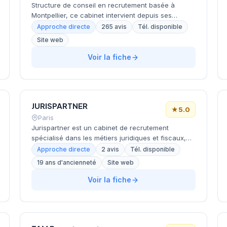
Structure de conseil en recrutement basée à
Montpellier, ce cabinet intervient depuis ses
bureaux situés avenue Henri Becquerel dans le
Approche directe
265 avis
Tél. disponible
secteur technologique de la ville. L'équipe
Site web
accompagne les entreprises locales et régionales
dans leurs recrutements, avec une approche
Voir la fiche
personnalisée adaptée aux spécificités du marché
montpelliérain. La satisfaction client se traduit par
une notation maximale de 5/5 sur Google avec
plus de 260 avis positifs, témoignant de la qualité
JURISPARTNER
des prestations délivrées.
★
5.0
Paris
Jurispartner est un cabinet de recrutement
spécialisé dans les métiers juridiques et fiscaux,
créé en 2002 et basé à Paris. Intégré au groupe
Approche directe
2 avis
Tél. disponible
William Sinclair depuis 2010, il se positionne
19 ans d'ancienneté
Site web
comme leader du recrutement et de l'approche
directe pour les fonctions juridiques et fiscales,
Voir la fiche
accompagnant entreprises et cabinets d'avocats
dans leurs recherches de talents sur mesure.