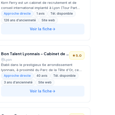
Korn Ferry est un cabinet de recrutement et de
conseil international implanté à Lyon (Tour Part
Dieu). Le groupe propose des solutions intégrées
Approche directe
1 avis
Tél. disponible
couvrant la transformation organisationnelle,
126 ans d'ancienneté
Site web
l'acquisition de talents, l'évaluation et la
succession, ainsi que le développement du
Voir la fiche
leadership et la rémunération. Korn Ferry intervient
auprès de grandes entreprises et de cadres
supérieurs à travers une approche conseil
stratégique combinant chasse de tête et services
Bon Talent Lyonnais – Cabinet de Conseil en Recrutement Spécialisé
spécialisés.
★
5.0
Lyon
Établi dans le prestigieux 6e arrondissement
lyonnais, à proximité du Parc de la Tête d'Or, ce
cabinet de recrutement développe ses activités
Approche directe
40 avis
Tél. disponible
sous la direction de David de Beublain. La structure
3 ans d'ancienneté
Site web
propose ses services de recrutement et de conseil
RH aux entreprises de la métropole lyonnaise
Voir la fiche
depuis son bureau situé rue Juliette Récamier.
L'équipe accompagne les organisations dans leurs
recherches de talents à travers différents secteurs
d'activité. La qualité de ses prestations lui vaut une