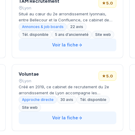
TAM Recrutement
★
5.0
Lyon
Situé au cœur du 2e arrondissement lyonnais,
entre Bellecour et la Confluence, ce cabinet de
recrutement bénéficie d'un positionnement
Annonces & job boards
22 avis
géographique stratégique dans l'un des quartiers
Tél. disponible
5 ans d'ancienneté
Site web
d'affaires les plus dynamiques de Lyon. Dirigé par
GAILLOT-DREVON, il accompagne les entreprises
Voir la fiche
dans leurs recrutements tout en maintenant une
approche de proximité avec ses clients locaux. La
structure affiche une excellente réputation auprès
de sa clientèle, comme en témoignent ses 22 avis
Voluntae
Google unanimement positifs avec une note
★
5.0
maximale de 5/5.
Lyon
Créé en 2019, ce cabinet de recrutement du 2e
arrondissement de Lyon accompagne les
entreprises dans leurs recrutements depuis le
Approche directe
30 avis
Tél. disponible
quartier Bellecour. Basé place Antonin Poncet, il
Site web
développe une approche personnalisée du conseil
en ressources humaines et du placement de
Voir la fiche
candidats. Avec 5 années d'activité, la structure
bénéficie d'une excellente réputation client