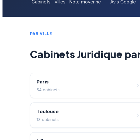
Cabinets
Villes
Note moyenne
Avis Google
PAR VILLE
Cabinets Juridique par 
Paris
54 cabinets
Toulouse
13 cabinets