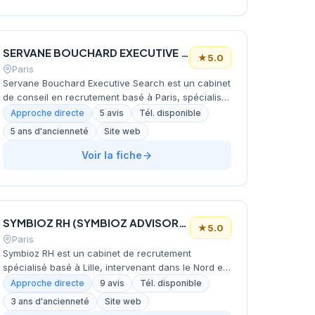
spécifiques de sa clientèle. L'équipe intervient sur
différents secteurs d'activité et niveaux de postes,
du cadre intermédiaire aux fonctions de direction.
SERVANE BOUCHARD EXECUTIVE SEARCH
La structure bénéficie d'une excellente réputation
★
5.0
locale, comme en témoigne sa notation maximale
Paris
sur les plateformes d'avis clients.
Servane Bouchard Executive Search est un cabinet
de conseil en recrutement basé à Paris, spécialisé
dans le recrutement par approche directe (chasse
Approche directe
5 avis
Tél. disponible
de tête) pour les fonctions juridiques et fiscales. Le
5 ans d'ancienneté
Site web
cabinet intervient auprès de candidats cadres et
dirigeants recherchant des opportunités dans ces
Voir la fiche
domaines d'expertise.
SYMBIOZ RH (SYMBIOZ ADVISORY)
★
5.0
Paris
Symbioz RH est un cabinet de recrutement
spécialisé basé à Lille, intervenant dans le Nord et
les Hauts-de-France. Fort de plus de 25 ans
Approche directe
9 avis
Tél. disponible
d'expertise en expertise comptable et 20 ans
3 ans d'ancienneté
Site web
d'expérience en recrutement, il accompagne TPE,