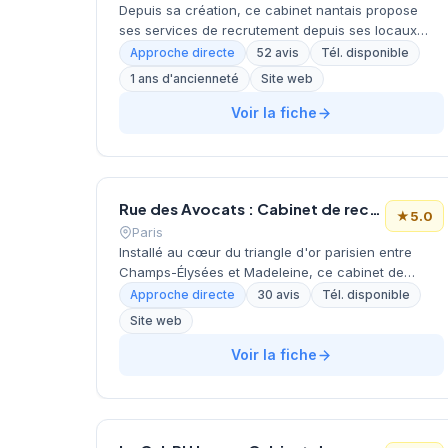
Depuis sa création, ce cabinet nantais propose
ses services de recrutement depuis ses locaux
situés rue Paul Painlevé. Dirigée par De Rolland, la
Approche directe
52 avis
Tél. disponible
structure accompagne les entreprises dans leurs
1 ans d'ancienneté
Site web
recherches de candidats sur le marché local et
régional. L'équipe développe une approche
Voir la fiche
personnalisée pour chaque mission de
recrutement confiée. Sa réputation client se traduit
par une notation maximale de 5 étoiles sur 52 avis
Google.
Rue des Avocats : Cabinet de recrutement juridique
★
5.0
Paris
Installé au cœur du triangle d'or parisien entre
Champs-Élysées et Madeleine, ce cabinet de
recrutement intervient depuis son adresse
Approche directe
30 avis
Tél. disponible
prestigieuse du 8e arrondissement. Spécialisé
Site web
dans les métiers juridiques, il accompagne
cabinets d'avocats, entreprises et candidats dans
Voir la fiche
leurs recherches de profils qualifiés. La structure
bénéficie d'une excellente réputation client avec
une note maximale de 5 étoiles sur Google basée
sur 30 avis. Son positionnement géographique