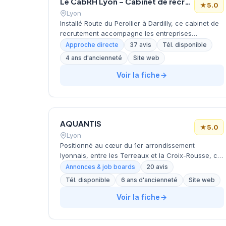
Le CabRH Lyon – Cabinet de recrutement
stratégique lui permet de rayonner efficacement
★
5.0
sur l'ensemble du marché juridique parisien.
Lyon
Installé Route du Perollier à Dardilly, ce cabinet de
recrutement accompagne les entreprises
lyonnaises dans leurs recherches de profils
Approche directe
37 avis
Tél. disponible
qualifiés. Dirigée par Bruchier, cette structure
4 ans d'ancienneté
Site web
développe une approche personnalisée du
recrutement en s'appuyant sur une connaissance
Voir la fiche
approfondie du tissu économique régional.
L'établissement bénéficie d'une excellente
réputation client, attestée par une note maximale
de 5 étoiles sur Google basée sur 37 évaluations.
AQUANTIS
Cette reconnaissance témoigne de la qualité du
★
5.0
service rendu et de la satisfaction des entreprises
Lyon
partenaires.
Positionné au cœur du 1er arrondissement
lyonnais, entre les Terreaux et la Croix-Rousse, ce
cabinet de recrutement développe son activité
Annonces & job boards
20 avis
dans un secteur dynamique de la métropole.
Tél. disponible
6 ans d'ancienneté
Site web
Aquantis accompagne les entreprises dans leurs
recherches de talents et propose des solutions de
Voir la fiche
recrutement adaptées aux besoins locaux et
régionaux. La structure bénéficie d'un excellent