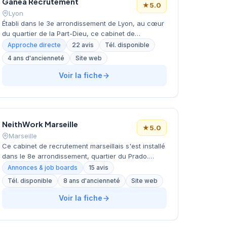
Ganea Recrutement
excellente réputation avec une note maximale de
★
5.0
5/5 basée sur 40 avis clients.
Lyon
Établi dans le 3e arrondissement de Lyon, au cœur
du quartier de la Part-Dieu, ce cabinet de
recrutement intervient sur les profils cadres et
Approche directe
22 avis
Tél. disponible
techniciens. La structure développe une approche
4 ans d'ancienneté
Site web
personnalisée du recrutement, s'appuyant sur une
connaissance approfondie du tissu économique
Voir la fiche
lyonnais. Ganea Recrutement accompagne les
entreprises locales et régionales dans leurs
besoins en ressources humaines, des PME aux
groupes industriels. L'excellence de ses
NeithWork Marseille
prestations se reflète dans sa notation Google
★
5.0
parfaite, témoignant de la satisfaction de sa
Marseille
clientèle.
Ce cabinet de recrutement marseillais s'est installé
dans le 8e arrondissement, quartier du Prado.
Dirigé par Abdel Mawla, il développe ses activités
Annonces & job boards
15 avis
de conseil en recrutement depuis son bureau de la
Tél. disponible
8 ans d'ancienneté
Site web
rue Negresko. La structure bénéficie d'une
excellente réputation auprès de sa clientèle,
Voir la fiche
comme en témoignent les retours clients
unanimement positifs. Son positionnement