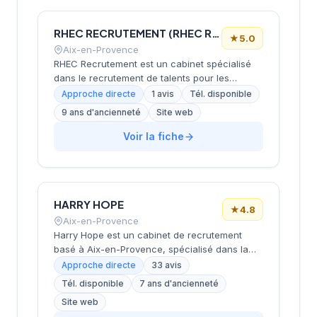
réactivité et son accompagnement
personnalisé assuré par une équipe à taille
humaine.
RHEC RECRUTEMENT (RHEC RECRUTEMENT) (RHEC)
★
5.0
Aix-en-Provence
RHEC Recrutement est un cabinet spécialisé
dans le recrutement de talents pour les
secteurs de l'expertise comptable, du
Approche directe
1 avis
Tél. disponible
commissariat aux comptes, du juridique et de
9 ans d'ancienneté
Site web
l'immobilier, intervenant principalement en
région PACA et à Monaco. Basé à Aix-en-
Voir la fiche
Provence, il propose des solutions de
recrutement personnalisées en CDI et CDD,
avec un accompagnement complet du
processus de sélection jusqu'à l'intégration
HARRY HOPE
des candidats. Le cabinet fonctionne selon un
★
4.8
modèle sans frais préalables, garantissant un
Aix-en-Provence
service au succès adapté aux besoins
Harry Hope est un cabinet de recrutement
spécifiques de ses clients.
basé à Aix-en-Provence, spécialisé dans la
mise en relation entre entreprises et candidats
Approche directe
33 avis
sur le marché du travail régional et national.
Tél. disponible
7 ans d'ancienneté
Fort d'une équipe de consultants expérimentés
Site web
en recrutement international, le cabinet