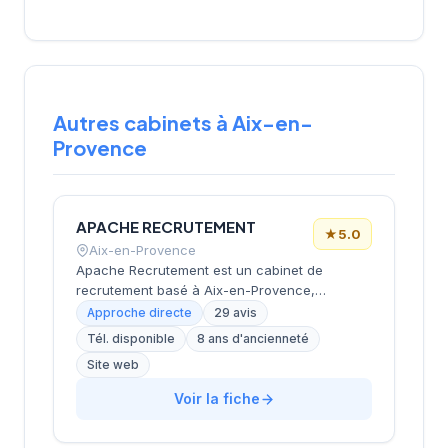
Autres cabinets à Aix-en-
Provence
APACHE RECRUTEMENT
★
5.0
Aix-en-Provence
Apache Recrutement est un cabinet de
recrutement basé à Aix-en-Provence,
spécialisé dans le secteur de l'expertise
Approche directe
29 avis
comptable et de la gestion administrative.
Tél. disponible
8 ans d'ancienneté
Fondé en 2018, il intervient sur les régions
Site web
PACA, Occitanie et Rhône-Alpes, proposant
des solutions adaptées aux besoins des
Voir la fiche
candidats et des entreprises. Le cabinet se
distingue par son approche de proximité, sa