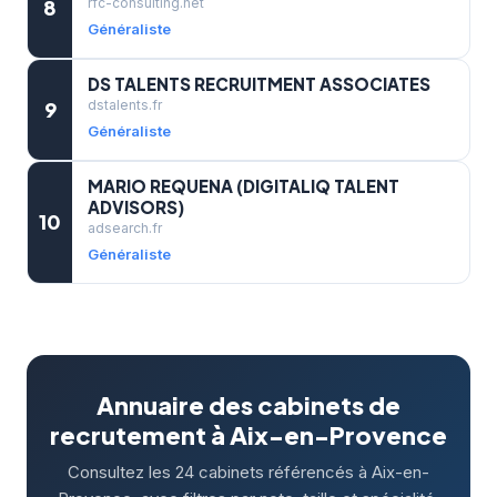
8
rfc-consulting.net
Généraliste
DS TALENTS RECRUITMENT ASSOCIATES
9
dstalents.fr
Généraliste
MARIO REQUENA (DIGITALIQ TALENT
ADVISORS)
10
adsearch.fr
Généraliste
Annuaire des cabinets de
recrutement à Aix-en-Provence
Consultez les 24 cabinets référencés à Aix-en-