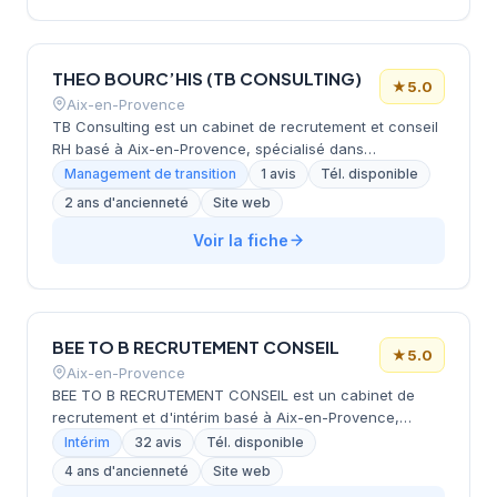
sa réactivité et son accompagnement personnalisé
assuré par une équipe à taille humaine.
THEO BOURC’HIS (TB CONSULTING)
★
5.0
Aix-en-Provence
TB Consulting est un cabinet de recrutement et conseil
RH basé à Aix-en-Provence, spécialisé dans
l'accompagnement des entreprises de la région PACA
Management de transition
1 avis
Tél. disponible
sur leurs enjeux de talents et transformation
2 ans d'ancienneté
Site web
organisationnelle. Fort de 15 ans d'expérience et d'une
connaissance approfondie du marché local, le cabinet
Voir la fiche
propose des prestations de recrutement, DRH en temps
partagé, management de transition RH et conseil en
politique RH. Avec plus de 500 clients accompagnés et
un taux de satisfaction de 98%, TB Consulting se
BEE TO B RECRUTEMENT CONSEIL
distingue par sa proximité et sa réactivité face aux
★
5.0
besoins des entreprises provençales.
Aix-en-Provence
BEE TO B RECRUTEMENT CONSEIL est un cabinet de
recrutement et d'intérim basé à Aix-en-Provence,
spécialisé dans le placement de talents en Europe pour
Intérim
32 avis
Tél. disponible
les secteurs du BTP, de l'industrie, de l'agro-alimentaire
4 ans d'ancienneté
Site web
et de la logistique. Fort de plus de 20 ans d'expérience,