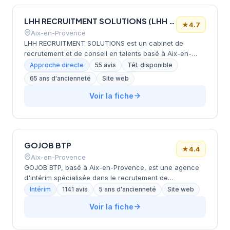
LHH RECRUITMENT SOLUTIONS (LHH RECRUITMENT SOLUTIONS, BADENOCH & CLARK, RH SANTE)
★
4.7
Aix-en-Provence
LHH RECRUITMENT SOLUTIONS est un cabinet de
recrutement et de conseil en talents basé à Aix-en-
Provence, offrant une gamme complète de services
Approche directe
55 avis
Tél. disponible
incluant le recrutement, le développement du
65 ans d'ancienneté
Site web
leadership, la transition de carrière et le conseil RH. Le
cabinet se distingue par une approche centrée sur
Voir la fiche
l'humain, combinant expertise en gestion des talents
avec des analyses de données pour répondre aux
enjeux complexes des organisations. Spécialisé
notamment dans le secteur de la santé via sa branche
GOJOB BTP
RH SANTE, LHH accompagne les candidats et les
★
4.4
entreprises tout au long de leurs parcours
Aix-en-Provence
professionnels.
GOJOB BTP, basé à Aix-en-Provence, est une agence
d'intérim spécialisée dans le recrutement de
professionnels du secteur du bâtiment et travaux
Intérim
1141 avis
5 ans d'ancienneté
Site web
publics. L'entreprise propose plus de 50 000 offres
Voir la fiche
d'emploi en intérim et combine expertise terrain avec
innovation technologique pour assurer une mise en
poste rapide et efficace. Présente sur plus de 6 500