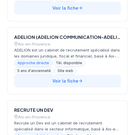
groupe propose également des services
complémentaires incluant l'interim exécutif, le conseil
Voir la fiche
en leadership et l'accompagnement à la création de
valeur pour les fonds d'investissement. Présent en
France, en Suisse et à l'international via son réseau
InterSearch, Grant Alexander intervient auprès
ADELION (ADELION COMMUNICATION-ADELION CONSEIL-ADELION CONSEIL DIGITAL-ADELION CONSEIL EN RECRUTEMENT-ADELION)
d'organisations de toute taille et de tous secteurs dans
leurs transformations RH, managériales et
Aix-en-Provence
organisationnelles.
ADELION est un cabinet de recrutement spécialisé dans
les domaines juridique, fiscal et financier, basé à Aix-
en-Provence. Le groupe propose des services de
Approche directe
Tél. disponible
conseil en recrutement et agit comme un talent hub
5 ans d'ancienneté
Site web
dédié à ces secteurs d'activité. ADELION accompagne
les entreprises dans le recrutement de leurs
Voir la fiche
collaborateurs et l'identification des talents dans ces
domaines clés.
RECRUTE UN DEV
Aix-en-Provence
Recrute un Dev est un cabinet de recrutement
spécialisé dans le secteur informatique, basé à Aix-en-
Provence. Le cabinet se concentre sur l'identification et