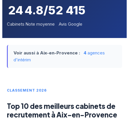
24
4.8/5
2 415
Cabinets
Note moyenne
Avis Google
Voir aussi à Aix-en-Provence :
4
agences
d'intérim
CLASSEMENT 2026
Top 10 des meilleurs cabinets de
recrutement à Aix-en-Provence