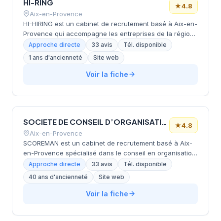
HI-RING
★
4.8
Aix-en-Provence
HI-HIRING est un cabinet de recrutement basé à Aix-en-
Provence qui accompagne les entreprises de la région
dans leurs besoins en recrutement, avec une expertise
Approche directe
33 avis
Tél. disponible
particulière dans les domaines de la conception, de la
1 ans d'ancienneté
Site web
recherche et de la gestion. Fort d'un réseau
professionnel développé et d'une expérience
Voir la fiche
internationale, le cabinet combine approches
traditionnelles et outils innovants pour identifier et
mettre en relation les candidats à fort potentiel avec les
employeurs. Implanté au cœur d'une zone économique
SOCIETE DE CONSEIL D’ORGANISATION DE RECRUTEMENT DES ENTREPRISES ET MANAGERS (SCOREMAN)
dynamique des Bouches-du-Rhône, HI-HIRING contribue
★
4.8
au développement du marché du travail local.
Aix-en-Provence
SCOREMAN est un cabinet de recrutement basé à Aix-
en-Provence spécialisé dans le conseil en organisation
et le recrutement de cadres et managers pour les
Approche directe
33 avis
Tél. disponible
entreprises de la région. Le cabinet accompagne les
40 ans d'ancienneté
Site web
employeurs dans leurs besoins de recrutement pour
soutenir la croissance et la pérennité de leurs activités,
Voir la fiche
en s'appuyant sur une expertise reconnue et un réseau
professionnel solide du marché local.