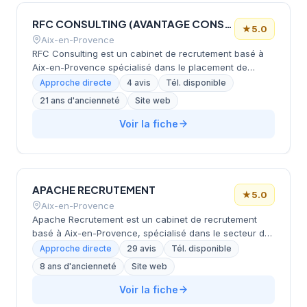
RFC CONSULTING (AVANTAGE CONSULTING)
★
5.0
Aix-en-Provence
RFC Consulting est un cabinet de recrutement basé à
Aix-en-Provence spécialisé dans le placement de
cadres et experts en CDI, CDD et management de
Approche directe
4 avis
Tél. disponible
transition. Depuis 2005, le cabinet intervient notamment
21 ans d'ancienneté
Site web
dans les secteurs IT et digital, en combinant approche
directe, sourcing avancé et sélection rigoureuse. RFC
Voir la fiche
Consulting propose également des solutions de
formation et accompagne ses clients dans la définition
de leurs politiques de recrutement et mobilité.
APACHE RECRUTEMENT
★
5.0
Aix-en-Provence
Apache Recrutement est un cabinet de recrutement
basé à Aix-en-Provence, spécialisé dans le secteur de
l'expertise comptable et de la gestion administrative.
Approche directe
29 avis
Tél. disponible
Fondé en 2018, il intervient sur les régions PACA,
8 ans d'ancienneté
Site web
Occitanie et Rhône-Alpes, proposant des solutions
adaptées aux besoins des candidats et des entreprises.
Voir la fiche
Le cabinet se distingue par son approche de proximité,