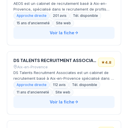
AEOS est un cabinet de recrutement basé à Aix-en-
Provence, spécialisé dans le recrutement de profils
commerciaux et managers en France. Le cabinet
Approche directe
201 avis
Tél. disponible
s'appuie sur une expertise métier pointue, des
15 ans d'ancienneté
Site web
méthodes innovantes incluant des mises en situation
évaluées par des spécialistes, et une approche directe
Voir la fiche
intensive auprès d'un vivier de plus de 950 000 profils.
AEOS garantit des délais optimisés avec présentation
de shortlist sous 4 semaines et compte plus de 300
références clients, dont des grands groupes comme
DS TALENTS RECRUITMENT ASSOCIATES
EDF ENR et SFR Business.
★
4.8
Aix-en-Provence
DS Talents Recruitment Associates est un cabinet de
recrutement basé à Aix-en-Provence spécialisé dans le
secteur artistique. L'agence accompagne ses clients
Approche directe
112 avis
Tél. disponible
dans le sourcing et le placement de talents
11 ans d'ancienneté
Site web
correspondant à leurs besoins. Avec une expertise
affirmée dans le domaine créatif, DS Talents propose
Voir la fiche
des solutions de recrutement adaptées aux enjeux du
secteur artistique.