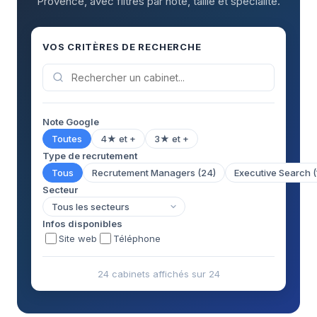
Provence, avec filtres par note, taille et spécialité.
VOS CRITÈRES DE RECHERCHE
Note Google
Toutes
4★ et +
3★ et +
Type de recrutement
Tous
Recrutement Managers (24)
Executive Search (
Secteur
Infos disponibles
Site web
Téléphone
24 cabinets affichés sur 24