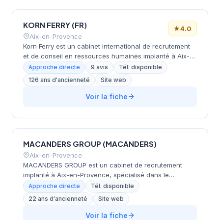
sites clients en Europe et aux États-Unis, GOJOB BTP
accompagne aussi bien les intérimaires que les
KORN FERRY (FR)
entreprises dans leurs besoins en recrutement.
★
4.0
Aix-en-Provence
Korn Ferry est un cabinet international de recrutement
et de conseil en ressources humaines implanté à Aix-
en-Provence. Spécialisé dans le recrutement de cadres
Approche directe
9 avis
Tél. disponible
et dirigeants (Executive Search et Professional Search),
126 ans d'ancienneté
Site web
il intervient auprès de clients des secteurs financiers,
technologiques, industriels et des services. Le cabinet
Voir la fiche
propose également des services complémentaires en
transformation organisationnelle, évaluation des talents
et développement du leadership.
MACANDERS GROUP (MACANDERS)
Aix-en-Provence
MACANDERS GROUP est un cabinet de recrutement
implanté à Aix-en-Provence, spécialisé dans le
sourcing et l'évaluation de cadres, experts et dirigeants
Approche directe
Tél. disponible
depuis 1993. Le cabinet intervient sur six secteurs clés :
22 ans d'ancienneté
Site web
l'industrie et l'ingénierie, la santé et sciences de la vie,
les technologies et transformation digitale, la grande
Voir la fiche