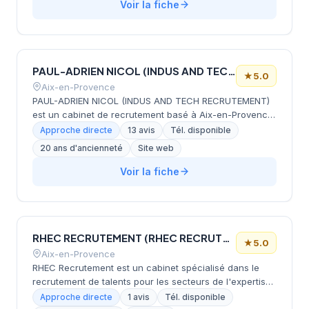
Voir la fiche
PAUL-ADRIEN NICOL (INDUS AND TECH RECRUTEMENT)
★
5.0
Aix-en-Provence
PAUL-ADRIEN NICOL (INDUS AND TECH RECRUTEMENT)
est un cabinet de recrutement basé à Aix-en-Provence,
intervenant sur plusieurs régions avec 5 bureaux et 15
Approche directe
13 avis
Tél. disponible
années d'expérience. Le cabinet propose ses services
20 ans d'ancienneté
Site web
dans 10 spécialités métiers incluant l'ingénierie et les
techniciens, l'informatique et le digital, la comptabilité et
Voir la fiche
finance, ainsi que les ressources humaines. Chaque
mission de recrutement bénéficie d'une stratégie
personnalisée pilotée par un interlocuteur unique,
soutenu par des outils performants et une équipe de
RHEC RECRUTEMENT (RHEC RECRUTEMENT) (RHEC)
consultants expérimentés.
★
5.0
Aix-en-Provence
RHEC Recrutement est un cabinet spécialisé dans le
recrutement de talents pour les secteurs de l'expertise
comptable, du commissariat aux comptes, du juridique
Approche directe
1 avis
Tél. disponible
et de l'immobilier, intervenant principalement en région