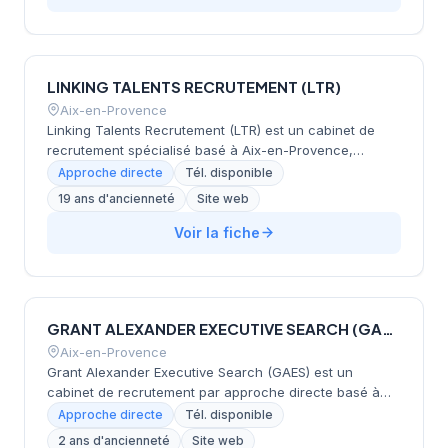
consommation et distribution, l'immobilier et
construction, ainsi que les services financiers et
conseil. Avec plus de 600 missions gérées
annuellement, MACANDERS propose également des
LINKING TALENTS RECRUTEMENT (LTR)
services d'assessment pour révéler le potentiel des
collaborateurs.
Aix-en-Provence
Linking Talents Recrutement (LTR) est un cabinet de
recrutement spécialisé basé à Aix-en-Provence,
proposant des services de placement en CDI, CDD et
Approche directe
Tél. disponible
intérim across multiples secteurs d'activité. Le cabinet
19 ans d'ancienneté
Site web
intervient notamment dans les domaines de la paie,
comptabilité, finance, audit, banque, assurance,
Voir la fiche
juridique, IT, industrie, santé et construction. En
complément de ses activités de recrutement et
management de transition, LTR propose également un
organisme de formation dédié aux professionnels des
GRANT ALEXANDER EXECUTIVE SEARCH (GAES)
ressources humaines et de la gestion administrative.
Aix-en-Provence
Grant Alexander Executive Search (GAES) est un
cabinet de recrutement par approche directe basé à
Aix-en-Provence, spécialisé dans le sourcing de
Approche directe
Tél. disponible
dirigeants, managers et experts de haut niveau. Le
2 ans d'ancienneté
Site web