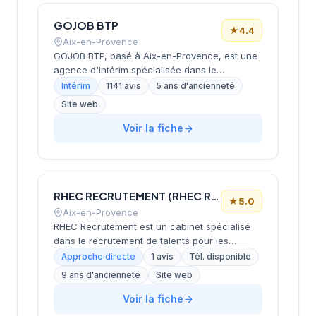
GOJOB BTP
★
4.4
Aix-en-Provence
GOJOB BTP, basé à Aix-en-Provence, est une
agence d'intérim spécialisée dans le
recrutement de professionnels du secteur du
Intérim
1141 avis
5 ans d'ancienneté
bâtiment et travaux publics. L'entreprise
Site web
propose plus de 50 000 offres d'emploi en
intérim et combine expertise terrain avec
Voir la fiche
innovation technologique pour assurer une
mise en poste rapide et efficace. Présente sur
plus de 6 500 sites clients en Europe et aux
États-Unis, GOJOB BTP accompagne aussi
RHEC RECRUTEMENT (RHEC RECRUTEMENT) (RHEC)
bien les intérimaires que les entreprises dans
★
5.0
leurs besoins en recrutement.
Aix-en-Provence
RHEC Recrutement est un cabinet spécialisé
dans le recrutement de talents pour les
secteurs de l'expertise comptable, du
Approche directe
1 avis
Tél. disponible
commissariat aux comptes, du juridique et de
9 ans d'ancienneté
Site web
l'immobilier, intervenant principalement en
région PACA et à Monaco. Basé à Aix-en-
Voir la fiche
Provence, il propose des solutions de