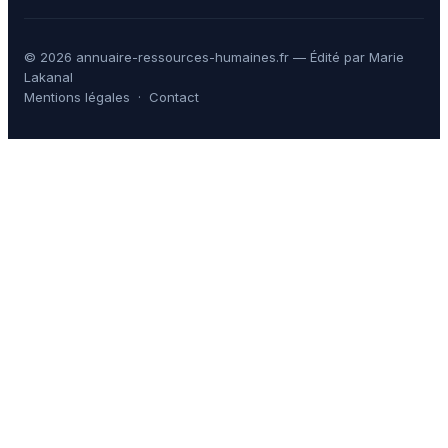
© 2026 annuaire-ressources-humaines.fr — Édité par Marie
Lakanal
Mentions légales
·
Contact