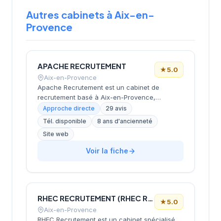
Autres cabinets à Aix-en-
Provence
APACHE RECRUTEMENT
★
5.0
Aix-en-Provence
Apache Recrutement est un cabinet de
recrutement basé à Aix-en-Provence,
spécialisé dans le secteur de l'expertise
Approche directe
29 avis
comptable et de la gestion administrative.
Tél. disponible
8 ans d'ancienneté
Fondé en 2018, il intervient sur les régions
Site web
PACA, Occitanie et Rhône-Alpes, proposant
des solutions adaptées aux besoins des
Voir la fiche
candidats et des entreprises. Le cabinet se
distingue par son approche de proximité, sa
réactivité et son accompagnement
personnalisé assuré par une équipe à taille
humaine.
RHEC RECRUTEMENT (RHEC RECRUTEMENT) (RHEC)
★
5.0
Aix-en-Provence
RHEC Recrutement est un cabinet spécialisé