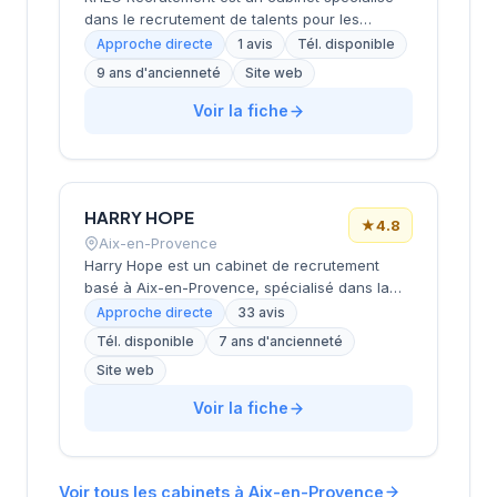
dans le recrutement de talents pour les
secteurs de l'expertise comptable, du
Approche directe
1 avis
Tél. disponible
commissariat aux comptes, du juridique et de
9 ans d'ancienneté
Site web
l'immobilier, intervenant principalement en
région PACA et à Monaco. Basé à Aix-en-
Voir la fiche
Provence, il propose des solutions de
recrutement personnalisées en CDI et CDD,
avec un accompagnement complet du
processus de sélection jusqu'à l'intégration
HARRY HOPE
des candidats. Le cabinet fonctionne selon un
★
4.8
modèle sans frais préalables, garantissant un
Aix-en-Provence
service au succès adapté aux besoins
Harry Hope est un cabinet de recrutement
spécifiques de ses clients.
basé à Aix-en-Provence, spécialisé dans la
mise en relation entre entreprises et candidats
Approche directe
33 avis
sur le marché du travail régional et national.
Tél. disponible
7 ans d'ancienneté
Fort d'une équipe de consultants expérimentés
Site web
en recrutement international, le cabinet
combine des méthodes traditionnelles avec
Voir la fiche
des outils innovants pour identifier les profils à
fort potentiel. Implanté au cœur d'une zone
économique dynamique, Harry Hope
accompagne les entreprises des Bouches-du-
Voir tous les cabinets à Aix-en-Provence