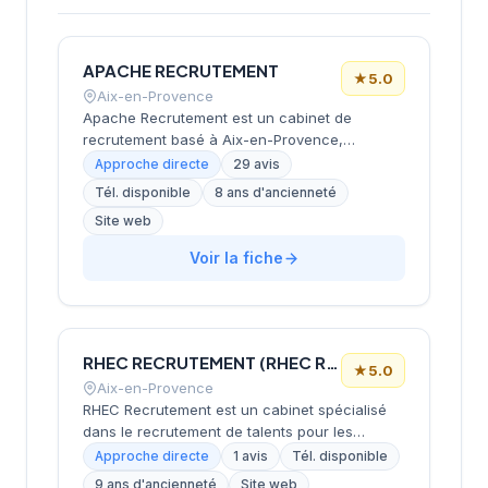
APACHE RECRUTEMENT
★
5.0
Aix-en-Provence
Apache Recrutement est un cabinet de
recrutement basé à Aix-en-Provence,
spécialisé dans le secteur de l'expertise
Approche directe
29 avis
comptable et de la gestion administrative.
Tél. disponible
8 ans d'ancienneté
Fondé en 2018, il intervient sur les régions
Site web
PACA, Occitanie et Rhône-Alpes, proposant
des solutions adaptées aux besoins des
Voir la fiche
candidats et des entreprises. Le cabinet se
distingue par son approche de proximité, sa
réactivité et son accompagnement
personnalisé assuré par une équipe à taille
humaine.
RHEC RECRUTEMENT (RHEC RECRUTEMENT) (RHEC)
★
5.0
Aix-en-Provence
RHEC Recrutement est un cabinet spécialisé
dans le recrutement de talents pour les
secteurs de l'expertise comptable, du
Approche directe
1 avis
Tél. disponible
commissariat aux comptes, du juridique et de
9 ans d'ancienneté
Site web