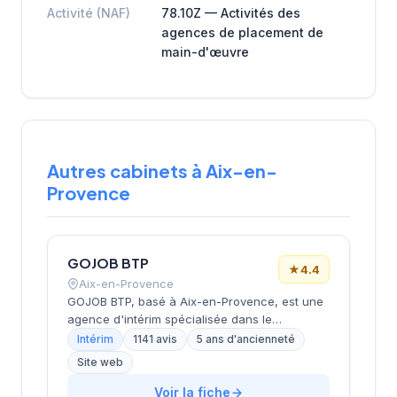
Activité (NAF)
78.10Z — Activités des
agences de placement de
main-d'œuvre
Autres cabinets à Aix-en-
Provence
GOJOB BTP
★
4.4
Aix-en-Provence
GOJOB BTP, basé à Aix-en-Provence, est une
agence d'intérim spécialisée dans le
recrutement de professionnels du secteur du
Intérim
1141 avis
5 ans d'ancienneté
bâtiment et travaux publics. L'entreprise
Site web
propose plus de 50 000 offres d'emploi en
intérim et combine expertise terrain avec
Voir la fiche