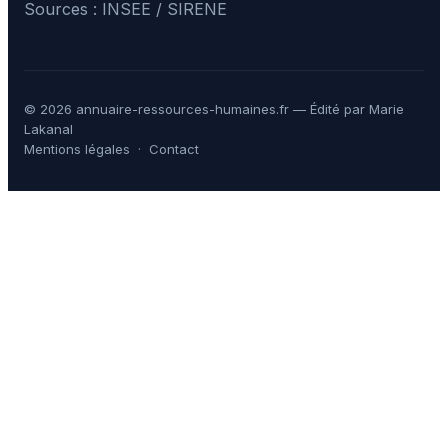
Sources : INSEE / SIRENE
© 2026 annuaire-ressources-humaines.fr — Édité par Marie
Lakanal
Mentions légales
·
Contact