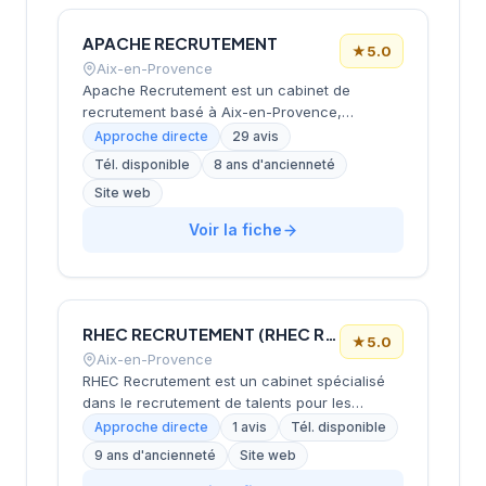
APACHE RECRUTEMENT
★
5.0
Aix-en-Provence
Apache Recrutement est un cabinet de
recrutement basé à Aix-en-Provence,
spécialisé dans le secteur de l'expertise
Approche directe
29 avis
comptable et de la gestion administrative.
Tél. disponible
8 ans d'ancienneté
Fondé en 2018, il intervient sur les régions
Site web
PACA, Occitanie et Rhône-Alpes, proposant
des solutions adaptées aux besoins des
Voir la fiche
candidats et des entreprises. Le cabinet se
distingue par son approche de proximité, sa
réactivité et son accompagnement
personnalisé assuré par une équipe à taille
humaine.
RHEC RECRUTEMENT (RHEC RECRUTEMENT) (RHEC)
★
5.0
Aix-en-Provence
RHEC Recrutement est un cabinet spécialisé
dans le recrutement de talents pour les
secteurs de l'expertise comptable, du
Approche directe
1 avis
Tél. disponible
commissariat aux comptes, du juridique et de
9 ans d'ancienneté
Site web
l'immobilier, intervenant principalement en