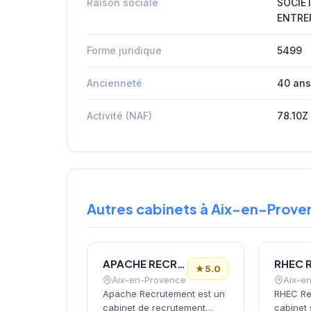
Raison sociale
SOCIE
ENTRE
Forme juridique
5499
Ancienneté
40 ans
Activité (NAF)
78.10Z
Autres cabinets à Aix-en-Prove
APACHE RECRUTEMENT
★
5.0
Aix-en-Provence
Aix-e
Apache Recrutement est un
RHEC Re
cabinet de recrutement
cabinet 