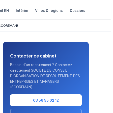
il RH
Intérim
Villes & régions
Dossiers
(SCOREMAN)
Contacter ce cabinet
Besoin d'un recrutement ? Contactez
directement SOCIETE DE CONSEIL
D’ORGANISATION DE RECRUTEMENT DES
ENTREPRISES ET MANAGERS
(SCOREMAN).
03 56 55 02 12