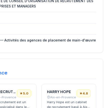
TE DE CONSEIL D'ORGANISATION DE RECRUTEMENT DES
PRISES ET MANAGERS
 — Activités des agences de placement de main-d'œuvre
nce
RHEC RECRUTEMENT (RHEC RECRUTEMENT) (RHEC)
HARRY HOPE
★
5.0
★
4.8
n-Provence
Aix-en-Provence
crutement est un
Harry Hope est un cabinet
spécialisé dans le
de recrutement basé à Aix-