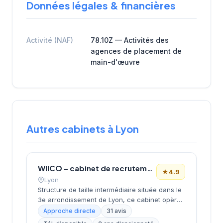
Données légales & financières
Activité (NAF)
78.10Z — Activités des
agences de placement de
main-d'œuvre
Autres cabinets à Lyon
WIICO – cabinet de recrutement
★
4.9
Lyon
Structure de taille intermédiaire située dans le
3e arrondissement de Lyon, ce cabinet opère
depuis le quartier d'affaires de la Part-Dieu.
Approche directe
31 avis
Dirigée par MOMTAZ-AZAD, l'entreprise