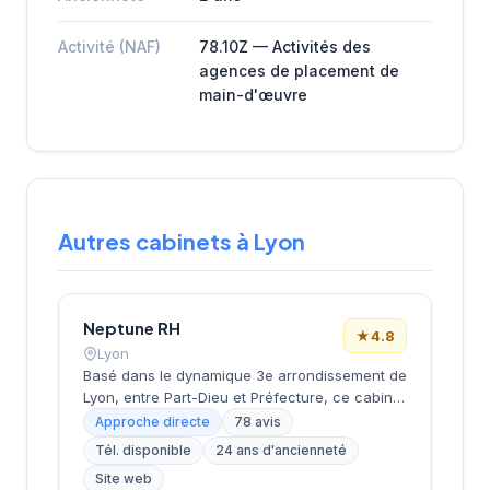
Activité (NAF)
78.10Z — Activités des
agences de placement de
main-d'œuvre
Autres cabinets à Lyon
Neptune RH
★
4.8
Lyon
Basé dans le dynamique 3e arrondissement de
Lyon, entre Part-Dieu et Préfecture, ce cabinet
de recrutement développe ses activités depuis
Approche directe
78 avis
ses locaux de la rue Servient. Dirigé par
Tél. disponible
24 ans d'ancienneté
PERRIOLAT, il accompagne les entreprises
Site web
dans leurs recherches de talents avec une