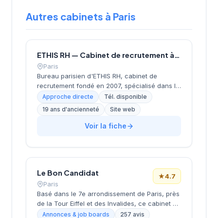
Autres cabinets à Paris
ETHIS RH — Cabinet de recrutement à Paris
Paris
Bureau parisien d'ETHIS RH, cabinet de
recrutement fondé en 2007, spécialisé dans le
conseil en ressources humaines, le
Approche directe
Tél. disponible
recrutement de cadres et dirigeants, le
19 ans d'ancienneté
Site web
coaching et l'outplacement. Situé au 16 rue de
Monceau dans le 8e arrondissement de Paris,
Voir la fiche
à proximité du Parc Monceau, l'équipe
accompagne les entreprises franciliennes
dans leurs recherches de talents avec une
approche personnalisée.
Le Bon Candidat
★
4.7
Paris
Basé dans le 7e arrondissement de Paris, près
de la Tour Eiffel et des Invalides, ce cabinet de
recrutement bénéficie d'une localisation
Annonces & job boards
257 avis