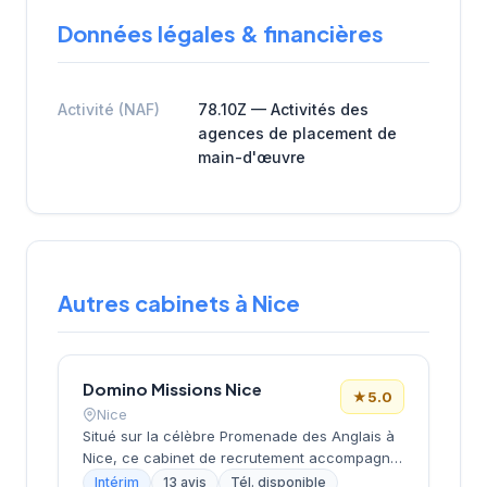
Données légales & financières
Activité (NAF)
78.10Z — Activités des
agences de placement de
main-d'œuvre
Autres cabinets à Nice
Domino Missions Nice
★
5.0
Nice
Situé sur la célèbre Promenade des Anglais à
Nice, ce cabinet de recrutement accompagne
les entreprises locales dans leurs recherches
Intérim
13 avis
Tél. disponible