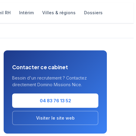
il RH
Intérim
Villes & régions
Dossiers
Contacter ce cabinet
Besoin d'un recrutement ? Contactez
directement Domino Missions Nice.
04 83 76 13 52
Visiter le site web