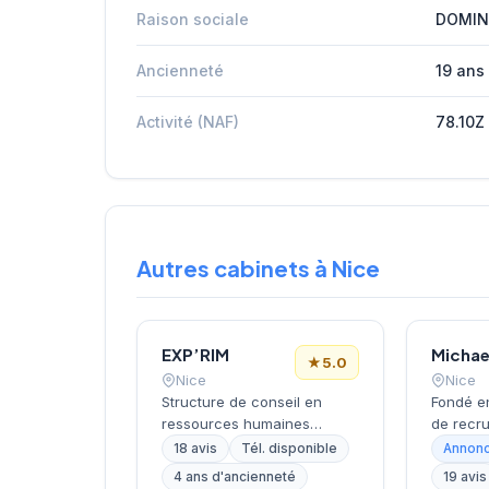
Raison sociale
DOMIN
Ancienneté
19 ans
Activité (NAF)
78.10Z
Autres cabinets à Nice
EXP’RIM
★
5.0
Nice
Nice
Structure de conseil en
Fondé e
ressources humaines
de recru
dirigée par GANNAR, cette
depuis 
18 avis
Tél. disponible
Annonc
entreprise niçoise intervient
situé su
4 ans d'ancienneté
19 avis