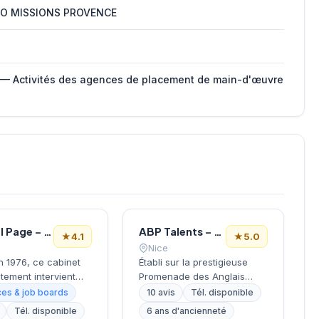
O MISSIONS PROVENCE
 — Activités des agences de placement de main-d'œuvre
Michael Page – Cabinet de Recrutement Nice
ABP Talents – Cabinet conseil RH, Recrutement, Centre de Bilans de compétences
★
4.1
★
5.0
Nice
n 1976, ce cabinet
Établi sur la prestigieuse
tement intervient
Promenade des Anglais
son bureau niçois
dans l'immeuble Nice
es & job boards
10 avis
Tél. disponible
r la prestigieuse
Premier, ce cabinet de
Tél. disponible
6 ans d'ancienneté