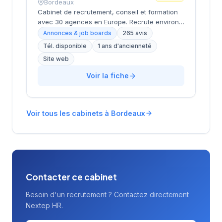
entreprises locales.
Bordeaux
Cabinet de recrutement, conseil et formation
avec 30 agences en Europe. Recrute environ
3 000 candidats par an avec un délai moyen
Annonces & job boards
265 avis
de 28 jours. Note Google 5.0/5 (265 avis).
Tél. disponible
1 ans d'ancienneté
Valeurs : proximité, exigence, expertise métier
Site web
et satisfaction client (93%).
Voir la fiche
Voir tous les cabinets à Bordeaux
Contacter ce cabinet
Besoin d'un recrutement ? Contactez directement
Nextep HR.