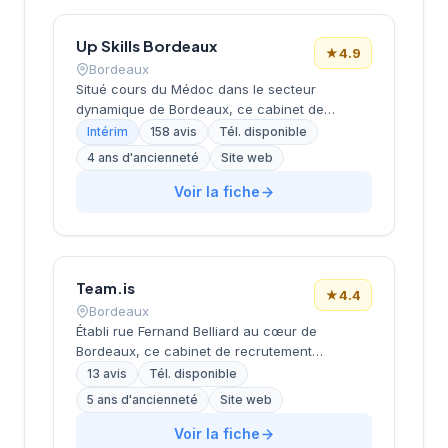
Up Skills Bordeaux
★
4.9
Bordeaux
Situé cours du Médoc dans le secteur
dynamique de Bordeaux, ce cabinet de
recrutement développe son activité de conseil
Intérim
158 avis
Tél. disponible
en ressources humaines sur la métropole
4 ans d'ancienneté
Site web
bordelaise. La structure bénéficie d'une
excellente réputation client avec une note de
Voir la fiche
4,9/5 basée sur 158 avis Google, témoignant
de la qualité de ses prestations
d'accompagnement. L'établissement s'appuie
sur l'expertise du réseau Actual Group pour
Team.is
proposer ses services de recrutement aux
★
4.4
entreprises locales.
Bordeaux
Établi rue Fernand Belliard au cœur de
Bordeaux, ce cabinet de recrutement
développe ses activités de conseil en
13 avis
Tél. disponible
ressources humaines sous la direction de
5 ans d'ancienneté
Site web
Zinet Chetreff. La structure propose un
accompagnement personnalisé aux
Voir la fiche