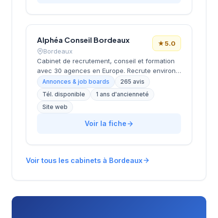
entreprises locales dans leurs projets de
recrutement et leurs besoins en personnel
qualifié. L'équipe intervient sur différents
secteurs d'activité en s'appuyant sur une
Alphéa Conseil Bordeaux
connaissance approfondie du marché de
★
5.0
l'emploi aquitain. Les retours clients affichent
Bordeaux
une notation de 4,4 sur 5, témoignant de la
Cabinet de recrutement, conseil et formation
qualité des prestations délivrées.
avec 30 agences en Europe. Recrute environ
3 000 candidats par an avec un délai moyen
Annonces & job boards
265 avis
de 28 jours. Note Google 5.0/5 (265 avis).
Tél. disponible
1 ans d'ancienneté
Valeurs : proximité, exigence, expertise métier
Site web
et satisfaction client (93%).
Voir la fiche
Voir tous les cabinets à Bordeaux