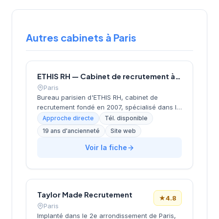
Autres cabinets à Paris
ETHIS RH — Cabinet de recrutement à Paris
Paris
Bureau parisien d'ETHIS RH, cabinet de
recrutement fondé en 2007, spécialisé dans le
conseil en ressources humaines, le
Approche directe
Tél. disponible
recrutement de cadres et dirigeants, le
19 ans d'ancienneté
Site web
coaching et l'outplacement. Situé au 16 rue de
Monceau dans le 8e arrondissement de Paris,
Voir la fiche
à proximité du Parc Monceau, l'équipe
accompagne les entreprises franciliennes
dans leurs recherches de talents avec une
approche personnalisée.
Taylor Made Recrutement
★
4.8
Paris
Implanté dans le 2e arrondissement de Paris,