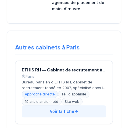
agences de placement de
main-d'œuvre
Autres cabinets à Paris
ETHIS RH — Cabinet de recrutement à Paris
Paris
Bureau parisien d'ETHIS RH, cabinet de
recrutement fondé en 2007, spécialisé dans le
conseil en ressources humaines, le
Approche directe
Tél. disponible
recrutement de cadres et dirigeants, le
19 ans d'ancienneté
Site web
coaching et l'outplacement. Situé au 16 rue de
Monceau dans le 8e arrondissement de Paris,
Voir la fiche
à proximité du Parc Monceau, l'équipe
accompagne les entreprises franciliennes
dans leurs recherches de talents avec une