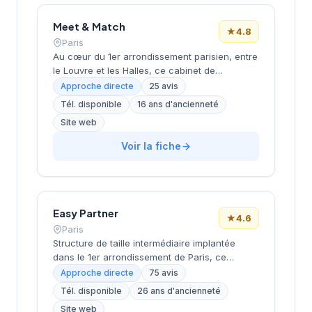
approche personnalisée.
Meet & Match
★
4.8
Paris
Au cœur du 1er arrondissement parisien, entre
le Louvre et les Halles, ce cabinet de
recrutement développe ses activités de
Approche directe
25 avis
placement professionnel depuis son adresse
Tél. disponible
16 ans d'ancienneté
prestigieuse du 231 rue Saint-Honoré. Dirigée
Site web
par Monsieur Fontaine, cette structure
accompagne les entreprises et les candidats
Voir la fiche
dans leurs projets de recrutement en
s'appuyant sur une connaissance approfondie
du marché de l'emploi francilien. La société
bénéficie d'une excellente réputation auprès
de sa clientèle, comme en témoigne sa note
Easy Partner
★
4.6
Google de 4,8 sur 5 basée sur 25 évaluations.
Paris
Son implantation dans ce quartier d'affaires
Structure de taille intermédiaire implantée
central lui confère un accès privilégié aux
dans le 1er arrondissement de Paris, ce
réseaux économiques de la capitale.
cabinet de recrutement intervient depuis son
Approche directe
75 avis
siège situé rue Montmartre, au cœur du
Tél. disponible
26 ans d'ancienneté
quartier Louvre-Les Halles. Dirigée par LEVY,
Site web