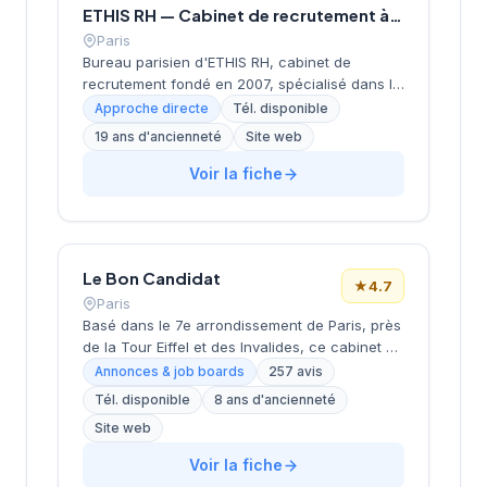
ETHIS RH — Cabinet de recrutement à Paris
Paris
Bureau parisien d'ETHIS RH, cabinet de
recrutement fondé en 2007, spécialisé dans le
conseil en ressources humaines, le
Approche directe
Tél. disponible
recrutement de cadres et dirigeants, le
19 ans d'ancienneté
Site web
coaching et l'outplacement. Situé au 16 rue de
Monceau dans le 8e arrondissement de Paris,
Voir la fiche
à proximité du Parc Monceau, l'équipe
accompagne les entreprises franciliennes
dans leurs recherches de talents avec une
approche personnalisée.
Le Bon Candidat
★
4.7
Paris
Basé dans le 7e arrondissement de Paris, près
de la Tour Eiffel et des Invalides, ce cabinet de
recrutement bénéficie d'une localisation
Annonces & job boards
257 avis
prestigieuse au cœur de la capitale. Installé
Tél. disponible
8 ans d'ancienneté
rue de Bellechasse, il accompagne les
Site web
entreprises dans leurs recrutements avec une
approche personnalisée. La structure affiche
Voir la fiche
une excellente réputation auprès de sa