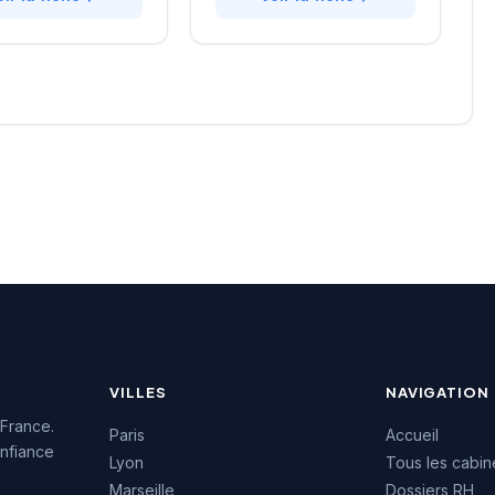
e approche
Boulevards, la structure
lisée. La structure
développe une expertise
une excellente
particulière sur les profils
on auprès de sa
techniques et commerciaux
e, témoignée par une
des secteurs innovants.
4.7/5 sur plus de
L'équipe intervient tant sur
 Google. Cette
des recrutements
issance client
permanents que sur des
la qualité de ses
missions de conseil en
ons de conseil en
ressources humaines. La
ment.
notation maximale de 5/5
sur Google témoigne de la
satisfaction des clients
accompagnés.
VILLES
NAVIGATION
 France.
Paris
Accueil
nfiance
Lyon
Tous les cabin
Marseille
Dossiers RH