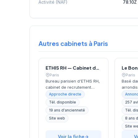
Activité (NAF)
78.10Z
Autres cabinets à Paris
ETHIS RH — Cabinet de recrutement à Paris
Paris
Paris
Bureau parisien d'ETHIS RH,
Basé da
cabinet de recrutement
arrondis
fondé en 2007, spécialisé
près de 
Approche directe
Annonc
dans le conseil en
Invalide
Tél. disponible
257 av
ressources humaines, le
recrute
19 ans d'ancienneté
Tél. di
recrutement de cadres et
localisa
dirigeants, le coaching et
cœur de 
Site web
8 ans 
l'outplacement. Situé au 16
rue de B
Site w
rue de Monceau dans le 8e
accompa
arrondissement de Paris, à
Voir la fiche
dans le
V