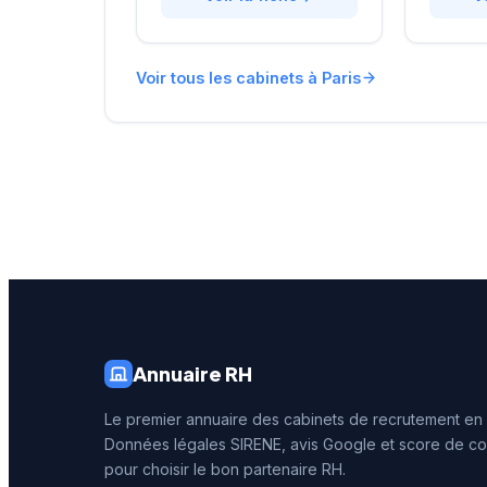
proximité du Parc Monceau,
avec un
l'équipe accompagne les
personna
entreprises franciliennes
affiche 
Voir tous les cabinets à Paris
dans leurs recherches de
réputati
talents avec une approche
clientèl
personnalisée.
note de 
250 avis
reconna
illustre 
prestati
recrute
Annuaire RH
Le premier annuaire des cabinets de recrutement en
Données légales SIRENE, avis Google et score de co
pour choisir le bon partenaire RH.