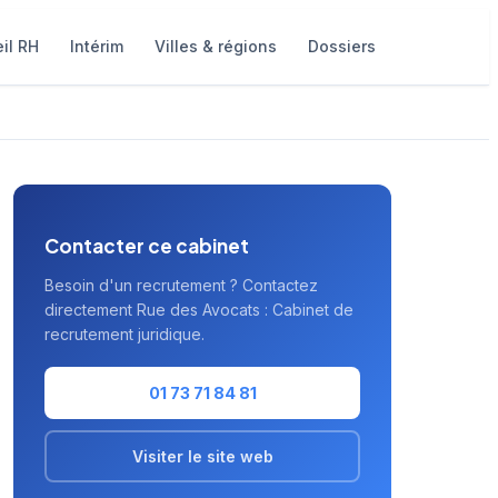
il RH
Intérim
Villes & régions
Dossiers
Contacter ce cabinet
Besoin d'un recrutement ? Contactez
directement Rue des Avocats : Cabinet de
recrutement juridique.
01 73 71 84 81
Visiter le site web