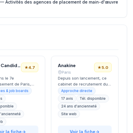
 — Activités des agences de placement de main-d'œuvre
Le Bon Candidat
Anakine
★
4.7
★
5.0
Paris
ns le 7e
Depuis son lancement, ce
sement de Paris,
cabinet de recrutement du
la Tour Eiffel et des
9e arrondissement
es & job boards
Approche directe
s, ce cabinet de
accompagne les entreprises
is
17 avis
Tél. disponible
ment bénéficie d'une
dans leurs recherches de
sponible
24 ans d'ancienneté
tion prestigieuse au
talents, avec une approche
la capitale. Installé
centrée sur les métiers du
d'ancienneté
Site web
ellechasse, il
digital et de la tech. Basée
eb
gne les entreprises
rue de Clichy dans le
urs recrutements
oir la fiche
quartier Opéra-Grands
Voir la fiche