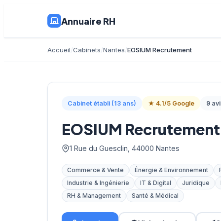
Annuaire RH
Accueil
Cabinets
Nantes
EOSIUM Recrutement
Cabinet établi (13 ans)
★ 4.1/5 Google
9 avi
EOSIUM Recrutement
1 Rue du Guesclin, 44000 Nantes
Commerce & Vente
Énergie & Environnement
Industrie & Ingénierie
IT & Digital
Juridique
RH & Management
Santé & Médical