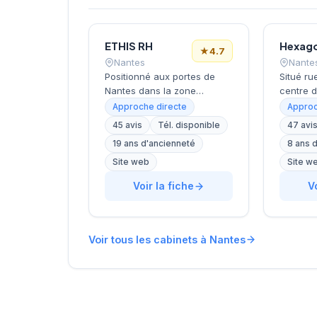
ETHIS RH
Hexag
★
4.7
Nantes
Nante
Positionné aux portes de
Situé ru
Nantes dans la zone
centre 
d'activité de Saint-Herblain,
cabinet
Approche directe
Approc
ce cabinet de recrutement
développ
45 avis
Tél. disponible
47 avi
rayonne sur l'ensemble de
conseil
19 ans d'ancienneté
8 ans 
la métropole nantaise. Sa
humaine
proximité avec les
d'entrep
Site web
Site w
principaux axes
régional
Voir la fiche
V
économiques de
de Della
l'agglomération lui permet
accompa
d'accompagner
organisa
efficacement les entreprises
recrute
Voir tous les cabinets à Nantes
locales dans leurs
approch
recrutements. L'équipe
L'équipe
intervient sur diverses
différen
typologies de postes et
et nivea
secteurs d'activité. Les 45
les beso