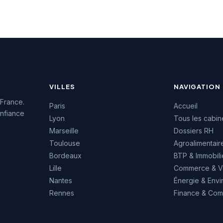
. La satisfaction
d'une satisfaction client
e reflète dans
remarquable. Cette
ente notation Google
reconnaissance reflète un
btenue sur la base
savoir-faire consolidé dans
is.
l'écosystème économique
ligérien.
VILLES
NAVIGATION
 France.
Paris
Accueil
nfiance
Lyon
Tous les cabin
Marseille
Dossiers RH
Toulouse
Agroalimentair
Bordeaux
BTP & Immobili
Lille
Commerce & V
Nantes
Énergie & Env
Rennes
Finance & Comp