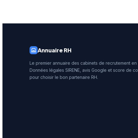
avis clients témoignent
clientèle
d'une satisfaction élevée
client s
avec une note de 4,7 sur 5.
l'excell
de 5/5 o
de 47 av
Annuaire RH
Le premier annuaire des cabinets de recrutement en
Données légales SIRENE, avis Google et score de co
pour choisir le bon partenaire RH.