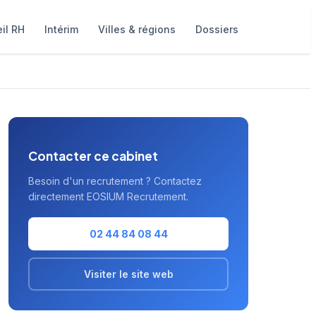
il RH
Intérim
Villes & régions
Dossiers
Contacter ce cabinet
Besoin d'un recrutement ? Contactez
directement EOSIUM Recrutement.
02 44 84 08 44
Visiter le site web