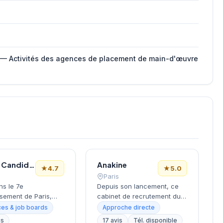
 — Activités des agences de placement de main-d'œuvre
Le Bon Candidat
Anakine
★
4.7
★
5.0
Paris
ns le 7e
Depuis son lancement, ce
sement de Paris,
cabinet de recrutement du
la Tour Eiffel et des
9e arrondissement
es & job boards
Approche directe
s, ce cabinet de
accompagne les entreprises
is
17 avis
Tél. disponible