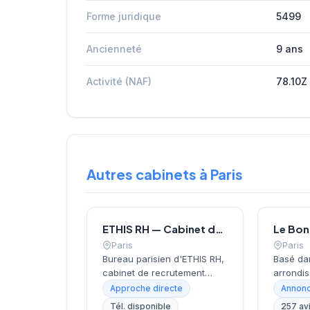
Forme juridique
5499
Ancienneté
9 ans
Activité (NAF)
78.10Z
Autres cabinets à Paris
ETHIS RH — Cabinet de recrutement à Paris
Paris
Paris
Bureau parisien d'ETHIS RH,
Basé da
cabinet de recrutement
arrondis
fondé en 2007, spécialisé
près de 
Approche directe
Annonc
dans le conseil en
Invalide
Tél. disponible
257 av