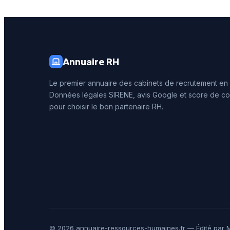
4,4 sur 
qualité 
délivrée
Annuaire RH
Le premier annuaire des cabinets de recrutement en
Données légales SIRENE, avis Google et score de co
pour choisir le bon partenaire RH.
© 2026 annuaire-ressources-humaines.fr — Édité par M