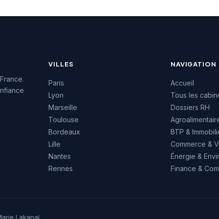
5, témoignant de la
des prestations
s.
VILLES
NAVIGATION
 France.
Paris
Accueil
nfiance
Lyon
Tous les cabin
Marseille
Dossiers RH
Toulouse
Agroalimentair
Bordeaux
BTP & Immobili
Lille
Commerce & V
Nantes
Énergie & Env
Rennes
Finance & Comp
arie Lakanal