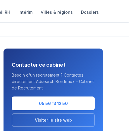
il RH
Intérim
Villes & régions
Dossiers
Contacter ce cabinet
Besoin d'un recrutement ? Contactez
directement Adsearch Bordeaux – Cabinet
de Recrutement.
05 56 13 12 50
Visiter le site web