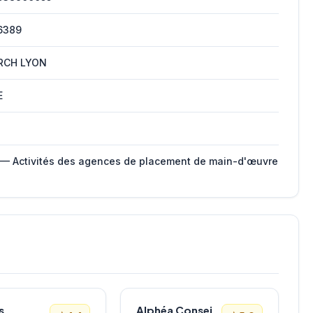
6389
RCH LYON
E
 — Activités des agences de placement de main-d'œuvre
s
Alphéa Conseil Bordeaux