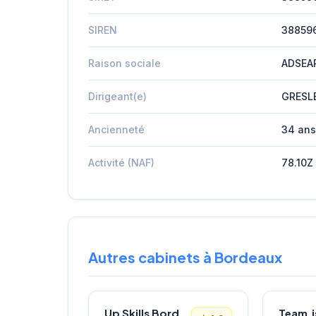
SIREN
38859
Raison sociale
ADSEA
Dirigeant(e)
GRESL
Ancienneté
34 ans
Activité (NAF)
78.10Z
Autres cabinets à Bordeaux
Up Skills Bordeaux
Team.i