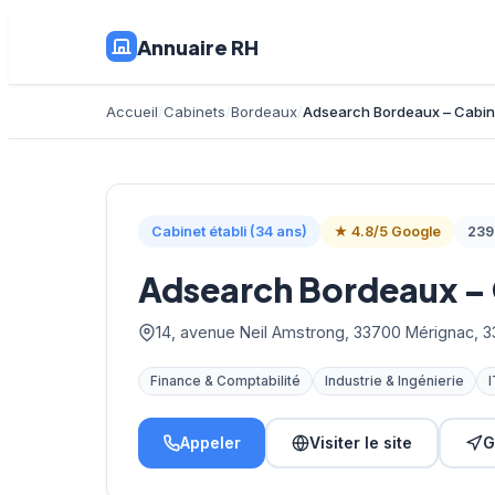
Annuaire RH
Accueil
Cabinets
Bordeaux
Adsearch Bordeaux – Cabin
Cabinet établi (34 ans)
★ 4.8/5 Google
239 
Adsearch Bordeaux –
14, avenue Neil Amstrong, 33700 Mérignac, 
Finance & Comptabilité
Industrie & Ingénierie
I
Appeler
Visiter le site
G