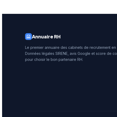
affichen
4,4 sur 
qualité 
délivrée
Annuaire RH
Le premier annuaire des cabinets de recrutement en
Données légales SIRENE, avis Google et score de co
pour choisir le bon partenaire RH.