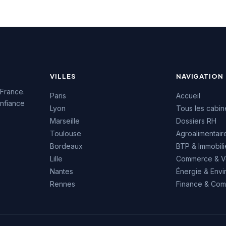
t une notation de
5, témoignant de la
des prestations
s.
VILLES
NAVIGATION
 France.
Paris
Accueil
nfiance
Lyon
Tous les cabin
Marseille
Dossiers RH
Toulouse
Agroalimentair
Bordeaux
BTP & Immobili
Lille
Commerce & V
Nantes
Énergie & Env
Rennes
Finance & Comp