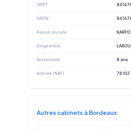
SIRET
84147
SIREN
84147
Raison sociale
KARPO
Dirigeant(e)
LABOU
Ancienneté
8 ans
Activité (NAF)
78.10Z
Autres cabinets à Bordeaux