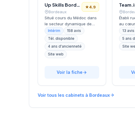
Up Skills Bordeaux
Team.i
★
4.9
Bordeaux
Borde
Situé cours du Médoc dans
Établi r
le secteur dynamique de
au cœur
Bordeaux, ce cabinet de
cabinet
Intérim
158 avis
13 avis
recrutement développe son
développ
Tél. disponible
5 ans 
activité de conseil en
conseil
4 ans d'ancienneté
Site w
ressources humaines sur la
humaines
métropole bordelaise. La
de Zinet
Site web
structure bénéficie d'une
structu
excellente réputation client
accomp
avec une note de 4,9/5
Voir la fiche
personn
V
basée sur 158 avis Google,
entrepri
témoignant de la qualité de
leurs pr
ses prestations
et leurs
Voir tous les cabinets à Bordeaux
d'accompagnement.
personne
L'établissement s'appuie sur
intervien
l'expertise du réseau Actual
secteurs
Group pour proposer ses
s'appuy
services de recrutement aux
connais
entreprises locales.
du marc
aquitain