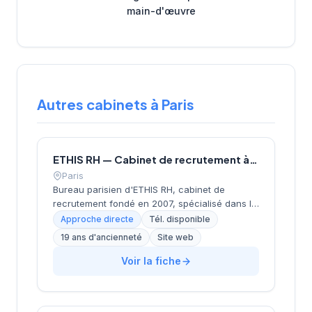
main-d'œuvre
Autres cabinets à Paris
ETHIS RH — Cabinet de recrutement à Paris
Paris
Bureau parisien d'ETHIS RH, cabinet de
recrutement fondé en 2007, spécialisé dans le
conseil en ressources humaines, le
Approche directe
Tél. disponible
recrutement de cadres et dirigeants, le
19 ans d'ancienneté
Site web
coaching et l'outplacement. Situé au 16 rue de
Monceau dans le 8e arrondissement de Paris,
Voir la fiche
à proximité du Parc Monceau, l'équipe
accompagne les entreprises franciliennes
dans leurs recherches de talents avec une