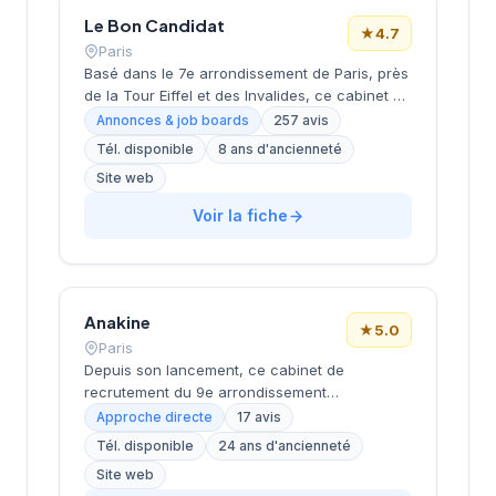
approche personnalisée.
Le Bon Candidat
★
4.7
Paris
Basé dans le 7e arrondissement de Paris, près
de la Tour Eiffel et des Invalides, ce cabinet de
recrutement bénéficie d'une localisation
Annonces & job boards
257 avis
prestigieuse au cœur de la capitale. Installé
Tél. disponible
8 ans d'ancienneté
rue de Bellechasse, il accompagne les
Site web
entreprises dans leurs recrutements avec une
approche personnalisée. La structure affiche
Voir la fiche
une excellente réputation auprès de sa
clientèle, témoignée par une note de 4.7/5 sur
plus de 250 avis Google. Cette
reconnaissance client illustre la qualité de ses
prestations de conseil en recrutement.
Anakine
★
5.0
Paris
Depuis son lancement, ce cabinet de
recrutement du 9e arrondissement
accompagne les entreprises dans leurs
Approche directe
17 avis
recherches de talents, avec une approche
Tél. disponible
24 ans d'ancienneté
centrée sur les métiers du digital et de la tech.
Site web
Basée rue de Clichy dans le quartier Opéra-