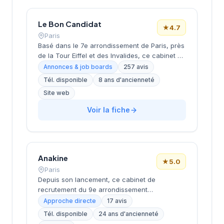
dans leurs recherches de talents avec une
approche personnalisée.
Le Bon Candidat
★
4.7
Paris
Basé dans le 7e arrondissement de Paris, près
de la Tour Eiffel et des Invalides, ce cabinet de
recrutement bénéficie d'une localisation
Annonces & job boards
257 avis
prestigieuse au cœur de la capitale. Installé
Tél. disponible
8 ans d'ancienneté
rue de Bellechasse, il accompagne les
Site web
entreprises dans leurs recrutements avec une
approche personnalisée. La structure affiche
Voir la fiche
une excellente réputation auprès de sa
clientèle, témoignée par une note de 4.7/5 sur
plus de 250 avis Google. Cette
reconnaissance client illustre la qualité de ses
prestations de conseil en recrutement.
Anakine
★
5.0
Paris
Depuis son lancement, ce cabinet de
recrutement du 9e arrondissement
accompagne les entreprises dans leurs
Approche directe
17 avis
recherches de talents, avec une approche
Tél. disponible
24 ans d'ancienneté
centrée sur les métiers du digital et de la tech.