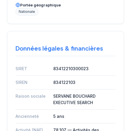
Portée géographique
Nationale
Données légales & financières
SIRET
83412210300023
SIREN
834122103
Raison sociale
SERVANE BOUCHARD
EXECUTIVE SEARCH
Ancienneté
5 ans
Activité (NAF)
78.10Z — Activités des