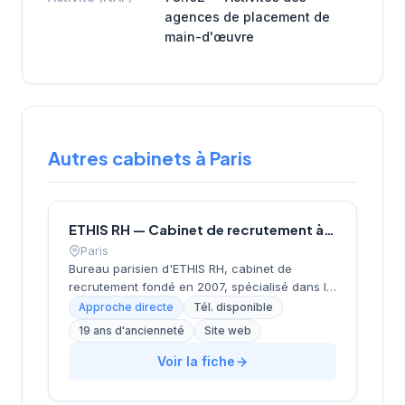
agences de placement de
main-d'œuvre
Autres cabinets à Paris
ETHIS RH — Cabinet de recrutement à Paris
Paris
Bureau parisien d'ETHIS RH, cabinet de
recrutement fondé en 2007, spécialisé dans le
conseil en ressources humaines, le
Approche directe
Tél. disponible
recrutement de cadres et dirigeants, le
19 ans d'ancienneté
Site web
coaching et l'outplacement. Situé au 16 rue de
Monceau dans le 8e arrondissement de Paris,
Voir la fiche
à proximité du Parc Monceau, l'équipe
accompagne les entreprises franciliennes