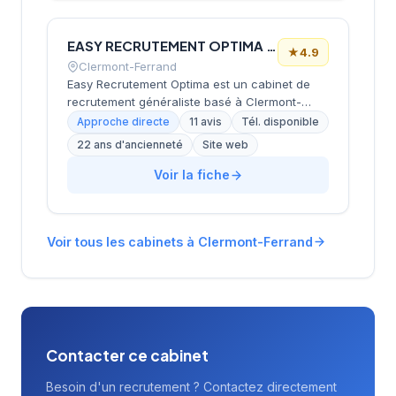
responsabilité, compétence et dynamisme.
EASY RECRUTEMENT OPTIMA (EASY RECRUTEMENT OPTIMA)
★
4.9
Clermont-Ferrand
Easy Recrutement Optima est un cabinet de
recrutement généraliste basé à Clermont-
Ferrand, spécialisé dans l'accompagnement
Approche directe
11 avis
Tél. disponible
des TPE, PME, associations et collectivités. Fort
22 ans d'ancienneté
Site web
de plus de 15 ans d'expérience, le cabinet
propose des services complets de
Voir la fiche
recrutement de A à Z, des accompagnements
ponctuels et des formations en ressources
humaines. Son approche personnalisée
Voir tous les cabinets à Clermont-Ferrand
s'adapte aux besoins spécifiques de chaque
entreprise, avec des tarifs conçus pour les
structures de petite et moyenne taille.
Contacter ce cabinet
Besoin d'un recrutement ? Contactez directement