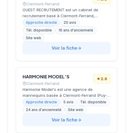
Clermont-Ferrand
OUEST RECRUTEMENT est un cabinet de
recrutement basé à Clermont-Ferrand,
spécialisé dans le placement de candidats
Approche directe
20 avis
dans le département du Puy-de-Dôme. Le
Tél. disponible
16 ans d'ancienneté
cabinet opère sous la marque Work&You et
Site web
accompagne les entreprises et les
demandeurs d'emploi dans leurs démarches
Voir la fiche
de recrutement et de placement professionnel.
HARMONIE MODEL’S
★
2.6
Clermont-Ferrand
Harmonie Model's est une agence de
mannequins basée à Clermont-Ferrand (Puy-
de-Dôme) spécialisée dans les secteurs de la
Approche directe
5 avis
Tél. disponible
mode et de la publicité. L'agence propose un
24 ans d'ancienneté
Site web
large portefeuille de mannequins hommes et
femmes pour répondre aux besoins des
Voir la fiche
professionnels en France. Son équipe
expérimentée intervient selon les critères de