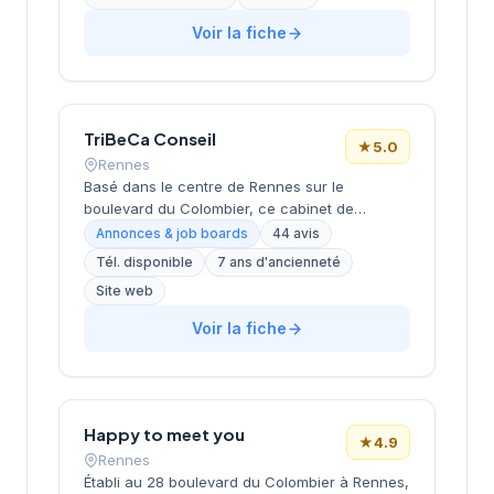
Rennes, l'équipe accompagne les entreprises
bretonnes dans leurs recherches de talents à
Voir la fiche
travers une approche personnalisée. L'agence
de Rennes, ouverte en 2019, complète le
réseau historique du cabinet implanté à Saint-
Herblain (siège) depuis plus de 15 ans.
TriBeCa Conseil
★
5.0
Rennes
Basé dans le centre de Rennes sur le
boulevard du Colombier, ce cabinet de
recrutement développe ses activités de
Annonces & job boards
44 avis
conseil en ressources humaines sous la
Tél. disponible
7 ans d'ancienneté
direction de Cheritel. La structure bénéficie
Site web
d'une excellente réputation auprès de sa
clientèle, comme en témoignent ses 44 avis
Voir la fiche
Google avec une note maximale de 5 étoiles.
L'entreprise propose ses services de
recrutement et d'accompagnement RH depuis
son siège social rennais, cultivant une
approche de proximité avec les entreprises
Happy to meet you
★
4.9
bretonnes.
Rennes
Établi au 28 boulevard du Colombier à Rennes,