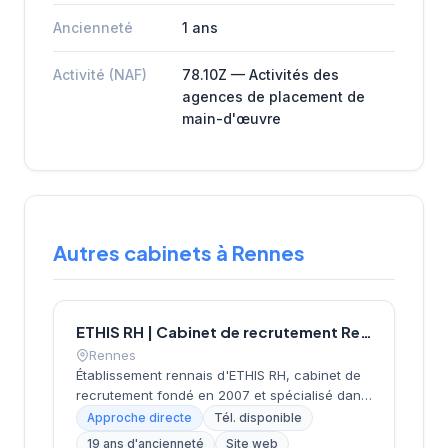
Ancienneté
1 ans
Activité (NAF)
78.10Z — Activités des
agences de placement de
main-d'œuvre
Autres cabinets à Rennes
ETHIS RH | Cabinet de recrutement Rennes
Rennes
Établissement rennais d'ETHIS RH, cabinet de
recrutement fondé en 2007 et spécialisé dans
le conseil en ressources humaines. Depuis ses
Approche directe
Tél. disponible
bureaux rue Docteur Regnault, au cœur de
19 ans d'ancienneté
Site web