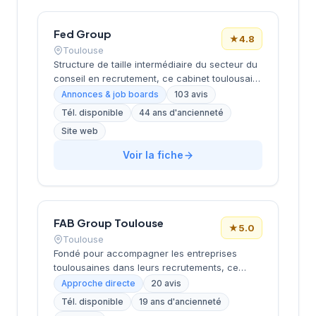
Fed Group
★
4.8
Toulouse
Structure de taille intermédiaire du secteur du
conseil en recrutement, ce cabinet toulousain
opère depuis ses locaux de Now Toulouse sur
Annonces & job boards
103 avis
la Piste des Géants. Établi dans la métropole
Tél. disponible
44 ans d'ancienneté
rose, il développe son activité de placement et
Site web
de conseil RH avec une approche centrée sur
l'accompagnement des entreprises locales et
Voir la fiche
des candidats. La satisfaction client se reflète
dans sa notation Google de 4,8/5 basée sur
plus d'une centaine d'avis. Son implantation
stratégique à Toulouse lui permet de couvrir
efficacement le bassin d'emploi de la région
FAB Group Toulouse
★
5.0
Occitanie.
Toulouse
Fondé pour accompagner les entreprises
toulousaines dans leurs recrutements, ce
cabinet intervient depuis son siège situé 4 rue
Approche directe
20 avis
d'Aubuisson dans le centre-ville de Toulouse.
Tél. disponible
19 ans d'ancienneté
La structure propose ses services de