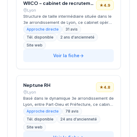
WIICO – cabinet de recrutement
★
4.9
Lyon
Structure de taille intermédiaire située dans le
3e arrondissement de Lyon, ce cabinet opère
depuis le quartier d'affaires de la Part-Dieu.
Approche directe
31 avis
Dirigée par MOMTAZ-AZAD, l'entreprise
Tél. disponible
2 ans d'ancienneté
développe ses activités de recrutement avec
Site web
un positionnement géographique stratégique
au cœur du pôle économique lyonnais. La
Voir la fiche
société bénéficie d'une excellente réputation
client avec une note de 4,9/5 basée sur 31
avis Google, témoignant de la qualité de ses
prestations de conseil en recrutement.
Neptune RH
★
4.8
Lyon
Basé dans le dynamique 3e arrondissement de
Lyon, entre Part-Dieu et Préfecture, ce cabinet
de recrutement développe ses activités depuis
Approche directe
78 avis
ses locaux de la rue Servient. Dirigé par
Tél. disponible
24 ans d'ancienneté
PERRIOLAT, il accompagne les entreprises
Site web
dans leurs recherches de talents avec une
approche personnalisée. La structure