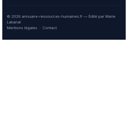
© 2026 annuaire-ressources-humaines.fr — Édité par Marie
Lakanal
Mentions légales
·
Contact